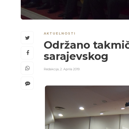
AKTUELNOSTI
Održano takmič
sarajevskog
Redakcija
,
2. Aprila 2019.