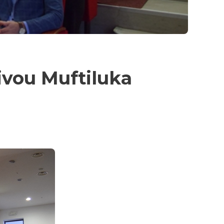
ivou Muftiluka