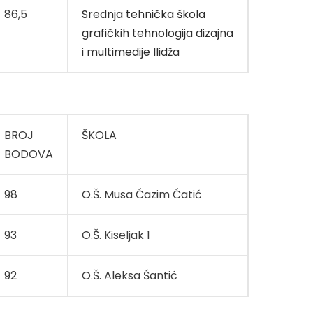
86,5
Srednja tehnička škola
grafičkih tehnologija dizajna
i multimedije Ilidža
BROJ
ŠKOLA
BODOVA
98
O.Š. Musa Ćazim Ćatić
93
O.Š. Kiseljak 1
92
O.Š. Aleksa Šantić