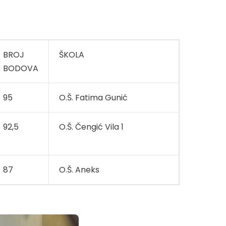
BROJ
ŠKOLA
BODOVA
95
O.Š. Fatima Gunić
92,5
O.Š. Čengić Vila 1
87
O.Š. Aneks