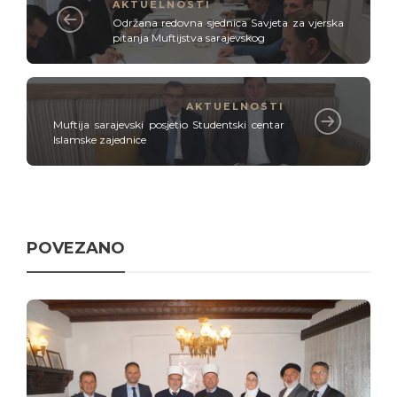
AKTUELNOSTI
Održana redovna sjednica Savjeta za vjerska
pitanja Muftijstva sarajevskog
AKTUELNOSTI
Muftija sarajevski posjetio Studentski centar
Islamske zajednice
POVEZANO