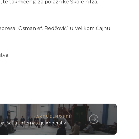
 te takmičenja za polaznike Škole hifza.
Medresa “Osman ef. Redžović” u Velikom Čajnu.
tva.
AKTUELNOSTI
e saffa i džemata je imperativ