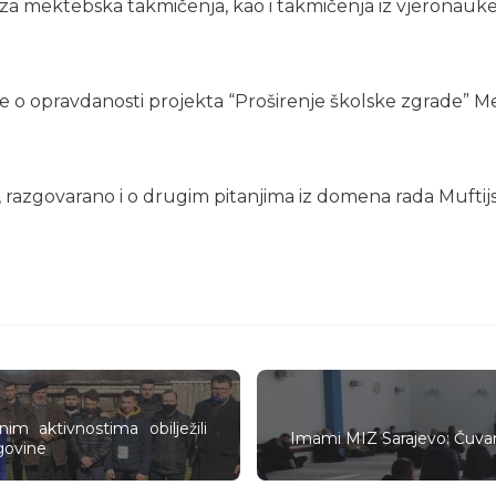
a mektebska takmičenja, kao i takmičenja iz vjeronauke,
je o opravdanosti projekta “Proširenje školske zgrade” 
, razgovarano i o drugim pitanjima iz domena rada Muftijs
im aktivnostima obilježili
Imami MIZ Sarajevo: Čuvanj
govine