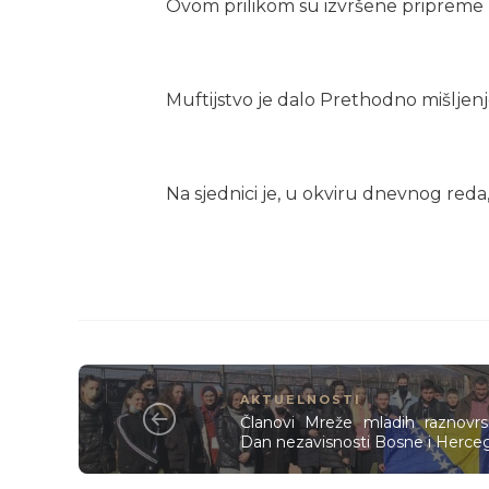
Ovom prilikom su izvršene pripreme z
Muftijstvo je dalo Prethodno mišljen
Na sjednici je, u okviru dnevnog reda
AKTUELNOSTI
Članovi Mreže mladih raznovrsn
Dan nezavisnosti Bosne i Herce