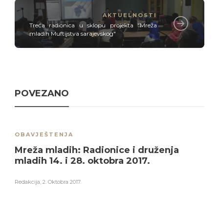
AKTUELNOSTI
Treća radionica u sklopu projekta "Mreža
mladih Muftijstva sarajevskog"
POVEZANO
OBAVJEŠTENJA
Mreža mladih: Radionice i druženja
mladih 14. i 28. oktobra 2017.
Redakcija
,
2. Oktobra 2017.