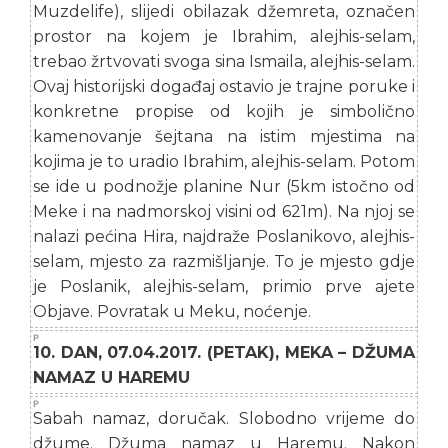
Muzdelife), slijedi obilazak džemreta, označen
prostor na kojem je Ibrahim, alejhis-selam,
trebao žrtvovati svoga sina Ismaila, alejhis-selam.
Ovaj historijski događaj ostavio je trajne poruke i
konkretne propise od kojih je simbolično
kamenovanje šejtana na istim mjestima na
kojima je to uradio Ibrahim, alejhis-selam. Potom
se ide u podnožje planine Nur (5km istočno od
Meke i na nadmorskoj visini od 621m). Na njoj se
nalazi pećina Hira, najdraže Poslanikovo, alejhis-
selam, mjesto za razmišljanje. To je mjesto gdje
je Poslanik, alejhis-selam, primio prve ajete
Objave. Povratak u Meku, noćenje.
10. DAN, 07.04.2017. (PETAK), MEKA – DŽUMA
NAMAZ U HAREMU
Sabah namaz, doručak. Slobodno vrijeme do
džume. Džuma namaz u Haremu. Nakon