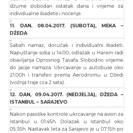
džume slobodan ostatak dana i vrijeme za
individualne ibadete i noćenje.
11. DAN, 08.04.2017. (SUBOTA), MEKA –
DŽEDA
Sabah namaz, doručak i individualni ibadeti.
Napuštanje soba u 14:00, odlazak u Harem radi
obavljanja Oprosnog Tavafa. Slobodno vrijeme
do jacije namaza. Ukrcavanje u autobuse oko
21:00h i transferi prema Aerodromu u Džedi
(vožnja traje cca 2 sata).
12. DAN, 09.04.2017. (NEDJELJA), DŽEDA –
ISTANBUL – SARAJEVO
Nakon pasoške kontrole ukrcavanje na avion za
Istanbul u 01:45h. Dolazak u Istanbul oko
05:35h. Nastavak leta za Sarajevo je u 07:15h po