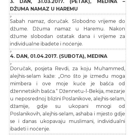
3. DAN, 31.03.2017. (PETAK), MEDINA –
DŽUMA NAMAZ U HAREMU
Sabah namaz, doručak. Slobodno vrijeme do
džume. Džuma namaz u Haremu. Nakon
džume slobodan ostatak dana i vrijeme za
individualne ibadete i noćenje.
4. DAN, 01.04.2017. (SUBOTA), MEDINA
Doručak, posjeta Revdi, za koju Muhammed,
alejhis-selam kaže: „Ono što je između moga
mimbera i ove moje kuće je bašća od
džennetskih bašća.“ Džennetu-l-Bekija, mezarje
u neposrednoj blizini Poslanikove, alejhis-selam,
džamije, gdje su ukopani mnogi od
Poslanikovih, alejhis-selam, ashaba i mjesto gdje
se i danas ukopavaju muslimani, individualni
ibadeti i noćenje.