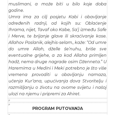
muslimani, a može biti u bilo koje doba
godine.
Umra ima za cilj posjetu Kabi i obavljanje
određenih radnji, od kojih su: Oblaćenje
Ihrama, nijet, Tavaf oko Kabe, Sa’j između Safe
i Merve, te brijanje glave ili skraćivanje kose.
Allahov Poslanik, alejhis-selam., kaže: “Od umre
do umre Allah, dželle še’nuhu, briše sve
eventualne grijehe, a za kod Allaha primljen
hadž, nema druge nagrade osim Dženneta.” U
Haremima u Medini i Meki potrebno je što više
vremena provoditi u obavljanju namaza,
učenja Kur’ana, upućivanja dova Stvoritelju i
razmišljanju o životu na ovome svijetu i našoj
ulozi na njemu i pripremi za Ahiret.
PROGRAM PUTOVANJA