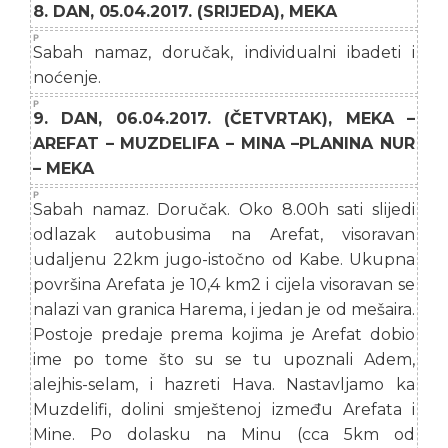
8. DAN, 05.04.2017. (SRIJEDA), MEKA
Sabah namaz, doručak, individualni ibadeti i
noćenje.
9. DAN, 06.04.2017. (ČETVRTAK), MEKA –
AREFAT – MUZDELIFA – MINA –PLANINA NUR
– MEKA
Sabah namaz. Doručak. Oko 8.00h sati slijedi
odlazak autobusima na Arefat, visoravan
udaljenu 22km jugo-istočno od Kabe. Ukupna
površina Arefata je 10,4 km2 i cijela visoravan se
nalazi van granica Harema, i jedan je od mešaira.
Postoje predaje prema kojima je Arefat dobio
ime po tome što su se tu upoznali Adem,
alejhis-selam, i hazreti Hava. Nastavljamo ka
Muzdelifi, dolini smještenoj između Arefata i
Mine. Po dolasku na Minu (cca 5km od