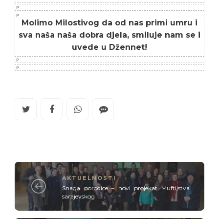
Molimo Milostivog da od nas primi umru i
sva naša naša dobra djela, smiluje nam se i
uvede u Džennet!
AKTUELNOSTI
Snaga porodice – novi projekat Muftijstva
sarajevskog