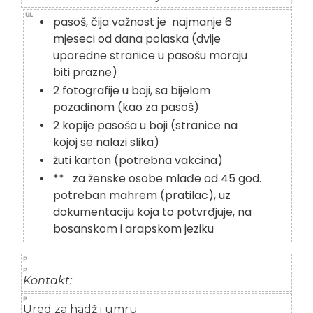
pasoš, čija važnost je najmanje 6
mjeseci od dana polaska (dvije
uporedne stranice u pasošu moraju
biti prazne)
2 fotografije u boji, sa bijelom
pozadinom (kao za pasoš)
2 kopije pasoša u boji (stranice na
kojoj se nalazi slika)
žuti karton (potrebna vakcina)
** za ženske osobe mlađe od 45 god.
potreban mahrem (pratilac), uz
dokumentaciju koja to potvrđjuje, na
bosanskom i arapskom jeziku
Kontakt:
Ured za hadž i umru