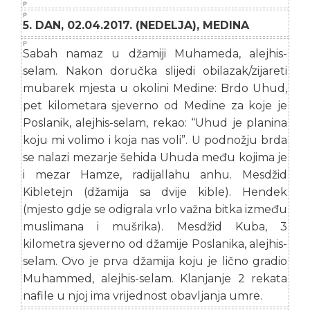
5. DAN, 02.04.2017. (NEDELJA), MEDINA
Sabah namaz u džamiji Muhameda, alejhis-
selam. Nakon doručka slijedi obilazak/zijareti
mubarek mjesta u okolini Medine: Brdo Uhud,
pet kilometara sjeverno od Medine za koje je
Poslanik, alejhis-selam, rekao: “Uhud je planina
koju mi volimo i koja nas voli”. U podnožju brda
se nalazi mezarje šehida Uhuda među kojima je
i mezar Hamze, radijallahu anhu. Mesdžid
Kibletejn (džamija sa dvije kible). Hendek
(mjesto gdje se odigrala vrlo važna bitka između
muslimana i mušrika). Mesdžid Kuba, 3
kilometra sjeverno od džamije Poslanika, alejhis-
selam. Ovo je prva džamija koju je lično gradio
Muhammed, alejhis-selam. Klanjanje 2 rekata
nafile u njoj ima vrijednost obavljanja umre.