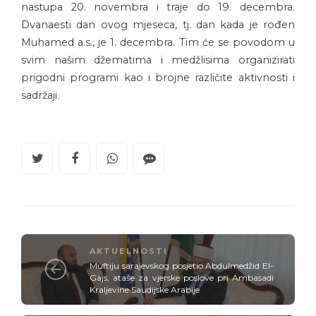
nastupa 20. novembra i traje do 19. decembra.
Dvanaesti dan ovog mjeseca, tj. dan kada je rođen
Muhamed a.s., je 1. decembra. Tim će se povodom u
svim našim džematima i medžlisima organizirati
prigodni programi kao i brojne različite aktivnosti i
sadržaji.
AKTUELNOSTI
Muftiju sarajevskog posjetio Abdulmedžid El-
Gajs, ataše za vjerske poslove pri Ambasadi
Kraljevine Saudijske Arabije