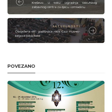
Kreševo: U toku izgradnja Vakufskog
zabavnog centra za djecu i omladinu
AKTUELNOSTI
Obilježena 481. godišnjica rada Gazi Husrev-
begove biblioteke
POVEZANO