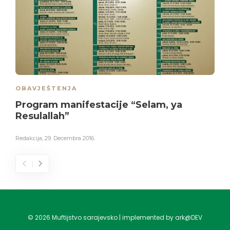
OBAVJEŠTENJA
Program manifestacije “Selam, ya
Resulallah”
Redakcija
,
29. Decembra 2016.
©
2026
Muftijstvo sarajevsko | implemented by ark@DEV