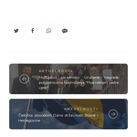
AKTUELNOSTI
Muftijstvo sarajevsko: Uručene nagrade
pobjednicima takmičenja "Pod nebom vedre
vjere"
AKTUELNOSTI
Čestitka povodom Dana državnosti Bosne i
Hercegovine