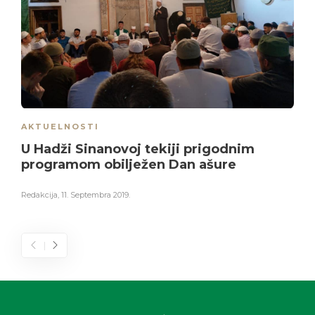
AKTUELNOSTI
U Hadži Sinanovoj tekiji prigodnim
programom obilježen Dan ašure
Redakcija
,
11. Septembra 2019.