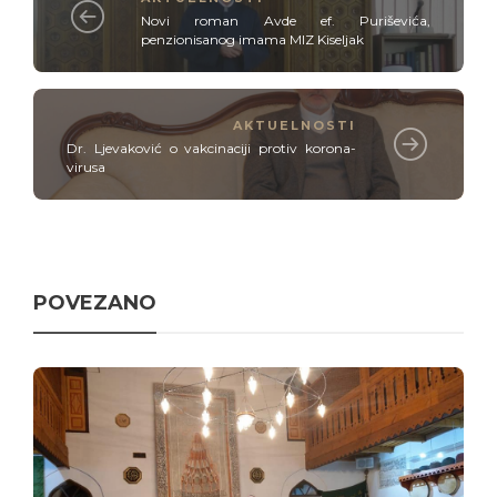
Novi roman Avde ef. Puriševića,
penzionisanog imama MIZ Kiseljak
AKTUELNOSTI
Dr. Ljevaković o vakcinaciji protiv korona-
virusa
POVEZANO