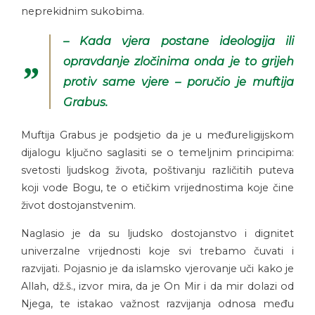
neprekidnim sukobima.
– Kada vjera postane ideologija ili
opravdanje zločinima onda je to grijeh
protiv same vjere – poručio je muftija
Grabus.
Muftija Grabus je podsjetio da je u međureligijskom
dijalogu ključno saglasiti se o temeljnim principima:
svetosti ljudskog života, poštivanju različitih puteva
koji vode Bogu, te o etičkim vrijednostima koje čine
život dostojanstvenim.
Naglasio je da su ljudsko dostojanstvo i dignitet
univerzalne vrijednosti koje svi trebamo čuvati i
razvijati. Pojasnio je da islamsko vjerovanje uči kako je
Allah, dž.š., izvor mira, da je On Mir i da mir dolazi od
Njega, te istakao važnost razvijanja odnosa među