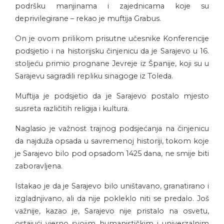
podršku manjinama i zajednicama koje su
deprivilegirane – rekao je muftija Grabus.
On je ovom prilikom prisutne učesnike Konferencije
podsjetio i na historijsku činjenicu da je Sarajevo u 16.
stoljeću primio prognane Jevreje iz Španije, koji su u
Sarajevu sagradili repliku sinagoge iz Toleda.
Muftija je podsjetio da je Sarajevo postalo mjesto
susreta različitih religija i kultura.
Naglasio je važnost trajnog podsjećanja na činjenicu
da najduža opsada u savremenoj historiji, tokom koje
je Sarajevo bilo pod opsadom 1425 dana, ne smije biti
zaboravljena.
Istakao je da je Sarajevo bilo uništavano, granatirano i
izgladnjivano, ali da nije pokleklo niti se predalo. Još
važnije, kazao je, Sarajevo nije pristalo na osvetu,
ostajući vjerno svojim humanističkim i univerzalnim