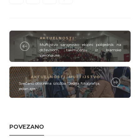
AKTUELNOSTI
Muftijstvo sarajevsko ekipni pobjednik na
državnom takmičenju iz Islamske
vjeronauke
AKTUELNOSTI
,
MUFTIJSTVO
Svečano otvorena izložba "Jedna fotografija,
jedan ajet“
POVEZANO