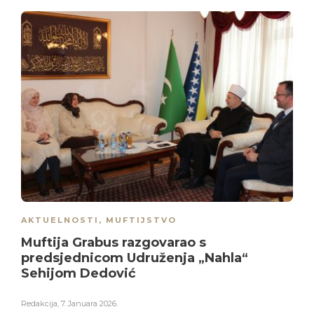
AKTUELNOSTI
,
MUFTIJSTVO
Muftija Grabus razgovarao s
predsjednicom Udruženja „Nahla“
Sehijom Dedović
Redakcija
,
7. Januara 2026.