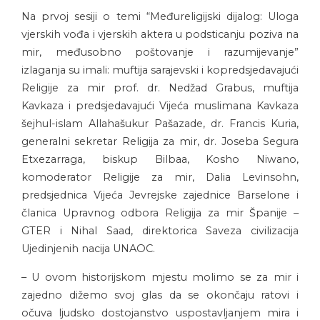
Na prvoj sesiji o temi “Međureligijski dijalog: Uloga
vjerskih vođa i vjerskih aktera u podsticanju poziva na
mir, međusobno poštovanje i razumijevanje”
izlaganja su imali: muftija sarajevski i kopredsjedavajući
Religije za mir prof. dr. Nedžad Grabus, muftija
Kavkaza i predsjedavajući Vijeća muslimana Kavkaza
šejhul-islam Allahašukur Pašazade, dr. Francis Kuria,
generalni sekretar Religija za mir, dr. Joseba Segura
Etxezarraga, biskup Bilbaa, Kosho Niwano,
komoderator Religije za mir, Dalia Levinsohn,
predsjednica Vijeća Jevrejske zajednice Barselone i
članica Upravnog odbora Religija za mir Španije –
GTER i Nihal Saad, direktorica Saveza civilizacija
Ujedinjenih nacija UNAOC.
– U ovom historijskom mjestu molimo se za mir i
zajedno dižemo svoj glas da se okončaju ratovi i
očuva ljudsko dostojanstvo uspostavljanjem mira i