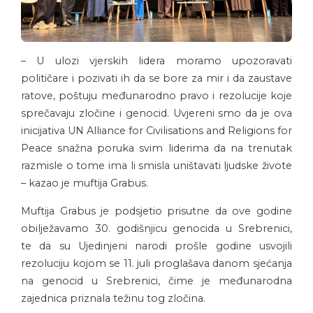
– U ulozi vjerskih lidera moramo upozoravati
političare i pozivati ih da se bore za mir i da zaustave
ratove, poštuju međunarodno pravo i rezolucije koje
sprečavaju zločine i genocid. Uvjereni smo da je ova
inicijativa UN Alliance for Civilisations and Religions for
Peace snažna poruka svim liderima da na trenutak
razmisle o tome ima li smisla uništavati ljudske živote
– kazao je muftija Grabus.
Muftija Grabus je podsjetio prisutne da ove godine
obilježavamo 30. godišnjicu genocida u Srebrenici,
te da su Ujedinjeni narodi prošle godine usvojili
rezoluciju kojom se 11. juli proglašava danom sjećanja
na genocid u Srebrenici, čime je međunarodna
zajednica priznala težinu tog zločina.