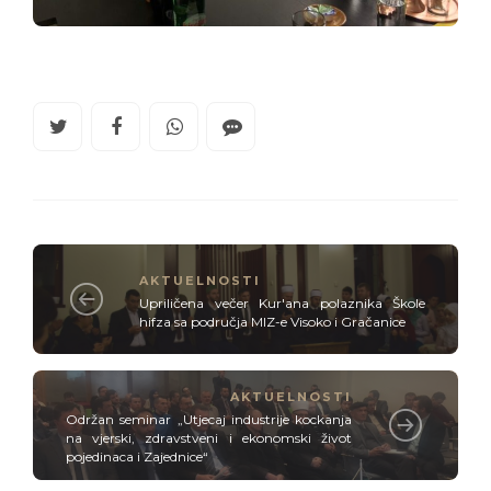
AKTUELNOSTI
Upriličena večer Kur'ana polaznika Škole
hifza sa područja MIZ-e Visoko i Gračanice
AKTUELNOSTI
Održan seminar „Utjecaj industrije kockanja
na vjerski, zdravstveni i ekonomski život
pojedinaca i Zajednice“