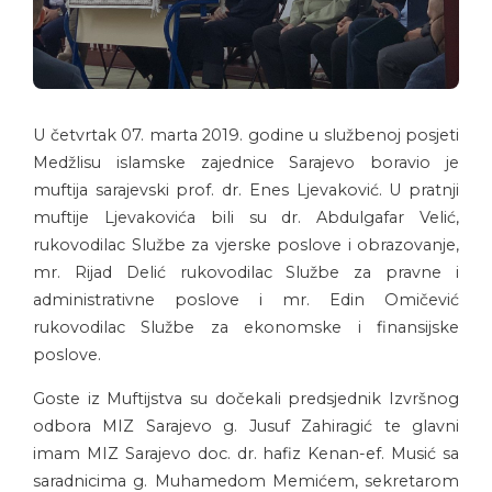
U četvrtak 07. marta 2019. godine u službenoj posjeti
Medžlisu islamske zajednice Sarajevo boravio je
muftija sarajevski prof. dr. Enes Ljevaković. U pratnji
muftije Ljevakovića bili su dr. Abdulgafar Velić,
rukovodilac Službe za vjerske poslove i obrazovanje,
mr. Rijad Delić rukovodilac Službe za pravne i
administrativne poslove i mr. Edin Omičević
rukovodilac Službe za ekonomske i finansijske
poslove.
Goste iz Muftijstva su dočekali predsjednik Izvršnog
odbora MIZ Sarajevo g. Jusuf Zahiragić te glavni
imam MIZ Sarajevo doc. dr. hafiz Kenan-ef. Musić sa
saradnicima g. Muhamedom Memićem, sekretarom