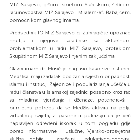
MIZ Sarajevo, gđom Ismetom Sućeskom, šeficom
računovodstva MIZ Sarajevo i Miralem-ef. Babajićem,
pomoćnikom glavnog imama.
Predsjednik IO MIZ Sarajevo g. Zahiragić je upoznao
muftiju i njegove saradnike sa aktuelnom
problematikom u radu MIZ Sarajevo, proteklom
Skupštinom MIZ Sarajevo i njenim zaključcima.
Glavni imam dr. Musić je naglasio kako sve instance
Medžlisa imaju zadatak podizanja svjesti o pripadnosti
islamu i instituciji Zajednice i populariziranja učešća u
radu i članstva u Islamskoj zajednici posebno kroz rad
sa mladima, vjenčanja i dženaze, potenciravši i
primjetnu potrebu da se Medžlis aktivira na polju
virtualnog svijeta, a parametri pokazuju da je već
napravljen određeni iskorak u tom pogledu gdje
pored informativne i uslužne, Vjersko-prosvjetna
služba dobija i značajniju edukativno-odgojnu