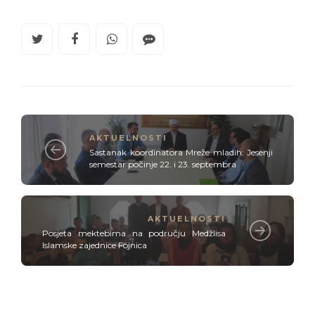
AKTUELNOSTI
Sastanak koordinatora Mreže mladih: Jesenji
semestar počinje 22. i 23. septembra
AKTUELNOSTI
Posjeta mektebima na području Medžlisa
Islamske zajednice Fojnica