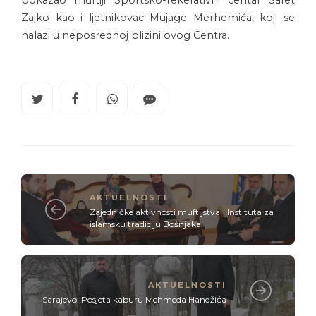
pokazao muftiji Sportsko-rekerativni centar Safet
Zajko kao i ljetnikovac Mujage Merhemića, koji se
nalazi u neposrednoj blizini ovog Centra.
AKTUELNOSTI
Zajedničke aktivnosti muftijstva i Instituta za
islamsku tradiciju Bošnjaka
AKTUELNOSTI
Sarajevo: Posjeta kaburu Mehmeda Handžića