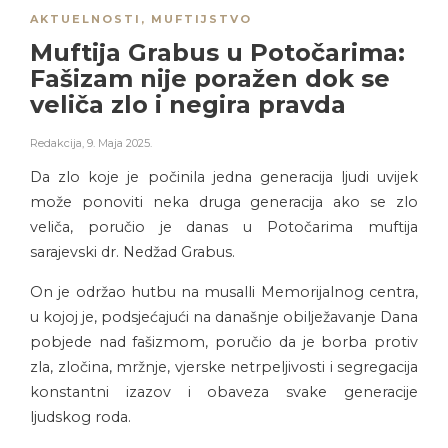
AKTUELNOSTI
,
MUFTIJSTVO
Muftija Grabus u Potočarima:
Fašizam nije poražen dok se
veliča zlo i negira pravda
Redakcija
,
9. Maja 2025.
Da zlo koje je počinila jedna generacija ljudi uvijek
može ponoviti neka druga generacija ako se zlo
veliča, poručio je danas u Potočarima muftija
sarajevski dr. Nedžad Grabus.
On je održao hutbu na musalli Memorijalnog centra,
u kojoj je, podsjećajući na današnje obilježavanje Dana
pobjede nad fašizmom, poručio da je borba protiv
zla, zločina, mržnje, vjerske netrpeljivosti i segregacija
konstantni izazov i obaveza svake generacije
ljudskog roda.