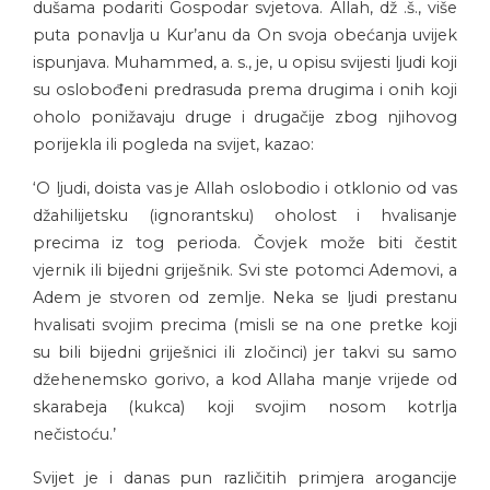
dušama podariti Gospodar svjetova. Allah, dž .š., više
puta ponavlja u Kur’anu da On svoja obećanja uvijek
ispunjava. Muhammed, a. s., je, u opisu svijesti ljudi koji
su oslobođeni predrasuda prema drugima i onih koji
oholo ponižavaju druge i drugačije zbog njihovog
porijekla ili pogleda na svijet, kazao:
‘O ljudi, doista vas je Allah oslobodio i otklonio od vas
džahilijetsku (ignorantsku) oholost i hvalisanje
precima iz tog perioda. Čovjek može biti čestit
vjernik ili bijedni griješnik. Svi ste potomci Ademovi, a
Adem je stvoren od zemlje. Neka se ljudi prestanu
hvalisati svojim precima (misli se na one pretke koji
su bili bijedni griješnici ili zločinci) jer takvi su samo
džehenemsko gorivo, a kod Allaha manje vrijede od
skarabeja (kukca) koji svojim nosom kotrlja
nečistoću.’
Svijet je i danas pun različitih primjera arogancije