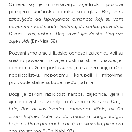
Omera, koji je u izvršavanju zajedničkih poslova
primijenio kur’ansku poruku koja glasi:
Bog vam
zapovijeda da ispunjavate amanete koji su vam
povjereni i, kad sudite ljudima, da sudite pravedno.
Divno li vas, uistinu, Bog savjetuje! Zaista, Bog sve
čuje i vidi
(En-Nisa, 58).
Pozvani smo graditi ljudske odnose i zajednicu koji su
snažno povezani na vrijednostima istine i pravde, jer
odnosi na lažnim postavkama, na supremaciji, mržnji,
neprijateljstvu, nepotizmu, korupciji i mitovima,
proizvode stalne sukobe među ljudima.
Božiji je zakon različitost naroda, zajednica, vjera i
vjeroispovijsti na Zemlji. To čitamo u Kur’anu:
Da je
htio, Bog bi vas jednim ummetom učinio, ali On
onom ko(me) hoće dā da zaluta a onoga ko(ga)
hoće na Pravi put uputi, i bit ćete, svakako, pitani za
ono što ste radili
(En-Nahl, 93).