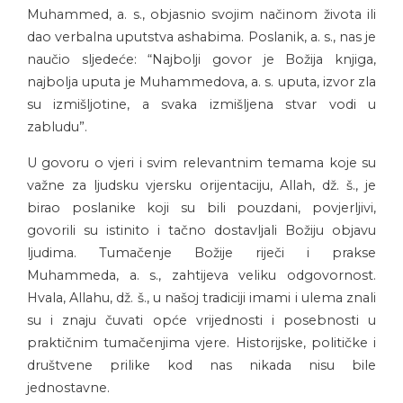
Muhammed, a. s., objasnio svojim načinom života ili
dao verbalna uputstva ashabima. Poslanik, a. s., nas je
naučio sljedeće: “Najbolji govor je Božija knjiga,
najbolja uputa je Muhammedova, a. s. uputa, izvor zla
su izmišljotine, a svaka izmišljena stvar vodi u
zabludu”.
U govoru o vjeri i svim relevantnim temama koje su
važne za ljudsku vjersku orijentaciju, Allah, dž. š., je
birao poslanike koji su bili pouzdani, povjerljivi,
govorili su istinito i tačno dostavljali Božiju objavu
ljudima. Tumačenje Božije riječi i prakse
Muhammeda, a. s., zahtijeva veliku odgovornost.
Hvala, Allahu, dž. š., u našoj tradiciji imami i ulema znali
su i znaju čuvati opće vrijednosti i posebnosti u
praktičnim tumačenjima vjere. Historijske, političke i
društvene prilike kod nas nikada nisu bile
jednostavne.