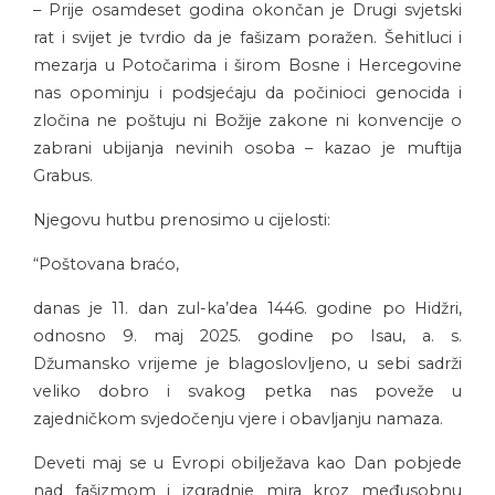
– Prije osamdeset godina okončan je Drugi svjetski
rat i svijet je tvrdio da je fašizam poražen. Šehitluci i
mezarja u Potočarima i širom Bosne i Hercegovine
nas opominju i podsjećaju da počinioci genocida i
zločina ne poštuju ni Božije zakone ni konvencije o
zabrani ubijanja nevinih osoba – kazao je muftija
Grabus.
Njegovu hutbu prenosimo u cijelosti:
“Poštovana braćo,
danas je 11. dan zul-ka’dea 1446. godine po Hidžri,
odnosno 9. maj 2025. godine po Isau, a. s.
Džumansko vrijeme je blagoslovljeno, u sebi sadrži
veliko dobro i svakog petka nas poveže u
zajedničkom svjedočenju vjere i obavljanju namaza.
Deveti maj se u Evropi obilježava kao Dan pobjede
nad fašizmom i izgradnje mira kroz međusobnu