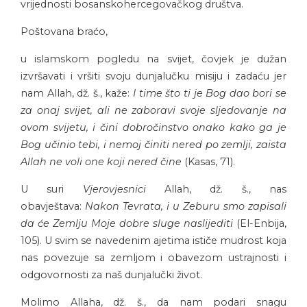
vrijednosti bosanskohercegovačkog društva.
Poštovana braćo,
u islamskom pogledu na svijet, čovjek je dužan
izvršavati i vršiti svoju dunjalučku misiju i zadaću jer
nam Allah, dž. š., kaže:
I time što ti je Bog dao bori se
za onaj svijet, ali ne zaboravi svoje sljedovanje na
ovom svijetu, i čini dobročinstvo onako kako ga je
Bog učinio tebi, i nemoj činiti nered po zemlji, zaista
Allah ne voli one koji nered čine
(Kasas, 71).
U suri
Vjerovjesnici
Allah, dž. š., nas
obavještava:
Nakon Tevrata, i u Zeburu smo zapisali
da će Zemlju Moje dobre sluge naslijediti
(El-Enbija,
105). U svim se navedenim ajetima ističe mudrost koja
nas povezuje sa zemljom i obavezom ustrajnosti i
odgovornosti za naš dunjalučki život.
Molimo Allaha, dž. š., da nam podari snagu