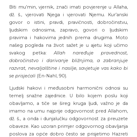
Biti mu’min, vjernik, znači imati povjerenje u Allaha,
dž. š., vjerovati Njega i vjerovati Njemu. Kur’anski
govor o istini, pravdi, pravičnosti, dobročinstvu,
ljudskim odnosima, zapravo, govori o ljudskim
pravima i hakovima jednih prema drugima. Moto
našeg pogleda na život sažet je u ajetu koji učimo
svakog petka:
Allah naređuje pravednost,
dobročinstvo i darivanje bližnjima, a zabranjuje
razvrat, nevaljalštine i nasilje, savjetuje vas kako bi
se prisjećali
(En-Nahl, 90).
Ljudski hakovi i međusobni harmonični odnosi su
temelj snažne zajednice. U bilo kojem poslu koji
obavljamo, a tiče se šireg kruga ljudi, važno je da
imamo na umu najprije odgovornost pred Allahom,
dž. š., a onda i dunjalučku odgovornost za preuzete
obaveze. Kao uzoran primjer odgovornog obavljanja
poslova za opće dobro često se prisjetimo Hazreti