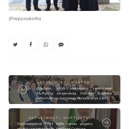
(Preporod.info)
AKTUELNOSTI
,
MEKTEB
Održano XXVII Mektebsko takmičenje
Muftijstva sarajevskog: Potvrda kvaliteta
neformalnog islamskog obrazovanja u BiH
AKTUELNOSTI
,
MUFTIJSTVO
Potpredsjednik FBiH Refik Lendo posjetio
muftiju sarajevskog dr. Nedžada Grabusa