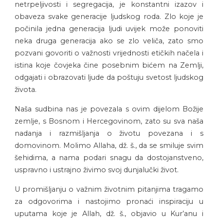
netrpeljivosti i segregacija, je konstantni izazov i
obaveza svake generacije ljudskog roda. Zlo koje je
počinila jedna generacija ljudi uvijek može ponoviti
neka druga generacija ako se zlo veliča, zato smo
pozvani govoriti o važnosti vrijednosti etičkih načela i
istina koje čovjeka čine posebnim bićem na Zemlji,
odgajati i obrazovati ljude da poštuju svetost ljudskog
života.
Naša sudbina nas je povezala s ovim dijelom Božije
zemlje, s Bosnom i Hercegovinom, zato su sva naša
nadanja i razmišljanja o životu povezana i s
domovinom. Molimo Allaha, dž. š., da se smiluje svim
šehidima, a nama podari snagu da dostojanstveno,
uspravno i ustrajno živimo svoj dunjalučki život.
U promišljanju o važnim životnim pitanjima tragamo
za odgovorima i nastojimo pronaći inspiraciju u
uputama koje je Allah, dž. š., objavio u Kur’anu i