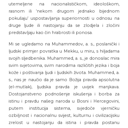
utemeljene na nacionalističkom, ideološkom,
rasnom ili ‘nekom drugom jednako bijednom
pokušaju’ uspostavljanja superiornosti u odnosu na
druge ljude ili nastojanju da se zlodjela i zločini
predstavljaju kao čin hrabrosti ili ponosa.
Mi se ugledamo na Muhammedov, a. s., poslanički i
ljudski primjer povratka u Mekku, u miru, s hiljadama
svojih sljedbenika. Muhammed, a. s., je donosilac mira
svim svjetovima, svim narodima različitih jezika i boja
kože i poštivanja ljudi i ljudskih života. Muhammed, a.
s., nas je naučio da je samo Božija pravda apsolutna
(el-mutlak), ljudska pravda je uvijek manjkava.
Dostojanstveno podnošenje iskušenja i borba za
istinu i pravdu našeg naroda u Bosni i Hercegovini,
putem institucija sistema, svjedoče vjerničku
ozbiljnost i nacionalnu svijest, kulturnu i civilizacijsku
zrelost u nastojanju da istina i pravda postanu