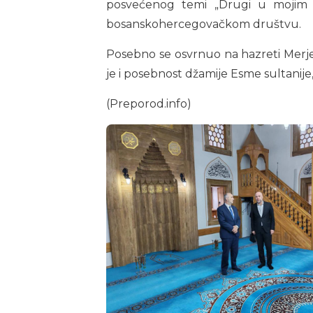
posvećenog temi „Drugi u mojim oč
bosanskohercegovačkom društvu.
Posebno se osvrnuo na hazreti Merje
je i posebnost džamije Esme sultanije,
(Preporod.info)