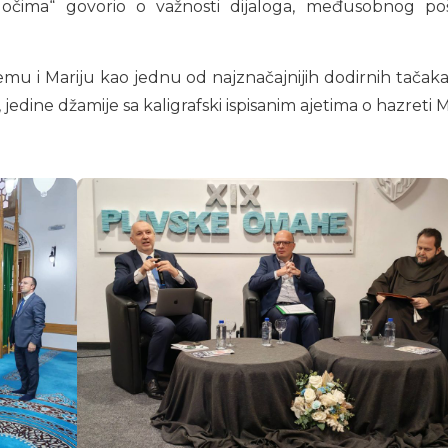
ima“ govorio o važnosti dijaloga, međusobnog pošto
mu i Mariju kao jednu od najznačajnijih dodirnih tačak
 jedine džamije sa kaligrafski ispisanim ajetima o hazreti 