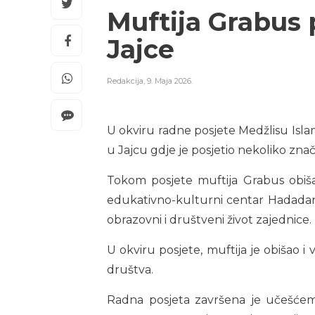
Muftija Grabus 
Jajce
Redakcija
,
9. Maja 2026.
U okviru radne posjete Medžlisu Islam
u Jajcu gdje je posjetio nekoliko zna
Tokom posjete muftija Grabus obišao
edukativno-kulturni centar Hadadan 
obrazovni i društveni život zajednice.
U okviru posjete, muftija je obišao i
društva.
Radna posjeta završena je učešćem 