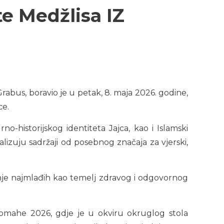
te Medžlisa IZ
Grabus, boravio je u petak, 8. maja 2026. godine,
ce.
-historijskog identiteta Jajca, kao i Islamski
izuju sadržaji od posebnog značaja za vjerski,
vanje najmlađih kao temelj zdravog i odgovornog
 omahe 2026, gdje je u okviru okruglog stola