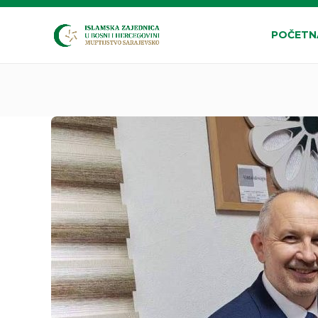
POČETN