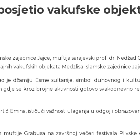
posjetio vakufske objek
ske zajednice Jajce, muftija sarajevski prof. dr. Nedžad 
čajnih vakufskih objekata Medžlisa Islamske zajednice Jaj
 je džamiju Esme sultanije, simbol duhovnog i kulturno
gdje se kroz brojne aktivnosti gotovo svakodnevno real
 vrtić Emina, ističući važnost ulaganja u odgoj i obrazo
muftije Grabusa na završnoj večeri festivala Plivske