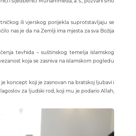
rnici i sljedbenici Muhammeda, a. s., pozvani smo
ničkog ili vjerskog porijekla suprotstavljaju se
učilo nas je da na Zemlji ima mjesta za sva Božija
očenja tevhida – suštinskog temelja islamskog
povezanost koja se zasniva na islamskom pogledu
je koncept koji je zasnovan na bratskoj ljubavi i
e blagoslov za ljudski rod, koji mu je podario Allah,