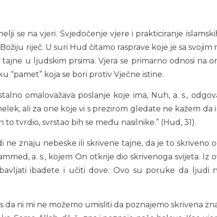
elji se na vjeri. Svjedočenje vjere i prakticiranje islam
žiju riječ. U suri Hud čitamo rasprave koje je sa svojim 
jne u ljudskim prsima. Vjera se primarno odnosi na ono š
sku “pamet” koja se bori protiv Vječne istine.
 i stalno omalovažava poslanje koje ima, Nuh, a. s., od
 melek, ali za one koje vi s prezirom gledate ne kažem da
 to tvrdio, svrstao bih se među nasilnike.” (Hud, 31).
i ne znaju nebeske ili skrivene tajne, da je to skriveno od
ammed, a. s., kojem On otkrije dio skrivenoga svijeta. Iz o
bavljati ibadete i učiti dove. Ovo su poruke da ljudi n
as da ni mi ne možemo umisliti da poznajemo skrivena znač