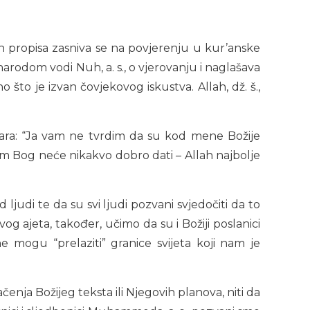
skih propisa zasniva se na povjerenju u kur’anske
narodom vodi Nuh, a. s., o vjerovanju i naglašava
to je izvan čovjekovog iskustva. Allah, dž. š.,
govara: “Ja vam ne tvrdim da su kod mene Božije
 im Bog neće nikakvo dobro dati – Allah najbolje
 ljudi te da su svi ljudi pozvani svjedočiti da to
vog ajeta, također, učimo da su i Božiji poslanici
e mogu “prelaziti” granice svijeta koji nam je
enja Božijeg teksta ili Njegovih planova, niti da