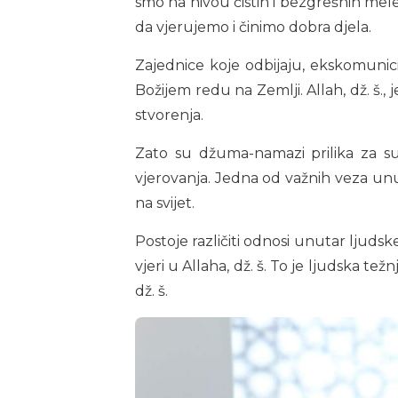
smo na nivou čistih i bezgrešnih melek
da vjerujemo i činimo dobra djela.
Zajednice koje odbijaju, ekskomunicir
Božijem redu na Zemlji. Allah, dž. š., 
stvorenja.
Zato su džuma-namazi prilika za sus
vjerovanja. Jedna od važnih veza unu
na svijet.
Postoje različiti odnosi unutar ljudsk
vjeri u Allaha, dž. š. To je ljudska težn
dž. š.