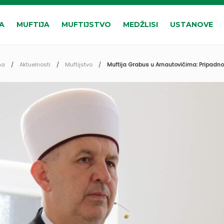
A
MUFTIJA
MUFTIJSTVO
MEDŽLISI
USTANOVE
na
Aktuelnosti
Muftijstvo
Muftija Grabus u Arnautovićima: Pripadn