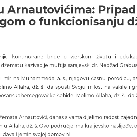
u Arnautovićima: Pripad
gom o funkcionisanju 
šnjici kontinuirane brige o vjerskom životu i eduk
ematu kazivao je muftija sarajevski dr. Nedžad Grabus
t i mir na Muhammeda, a. s., njegovu časnu porodicu, ashab
olimo Allaha, dž. š., da spusti Svoju milost na vakife i 
bosanskohercegovačke šehide. Molimo Allaha, dž. š., da ž
žemata Arnautovići, danas s vama dijelimo radost zajed
erom u Allaha, dž. š. Ovo područje ima kraljevsko naslijeđ
i davali jemin svojoj domovini.