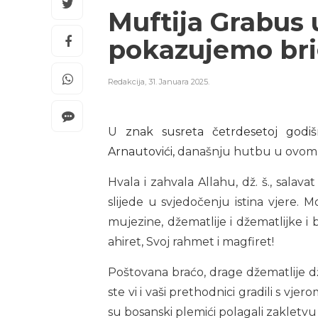
Muftija Grabus 
pokazujemo bri
Redakcija
,
31. Januara 2025.
U
znak susreta četrdesetoj godi
Arnautovići,
današnju hutbu u ovom dž
Hvala i zahvala Allahu, dž. š., salava
slijede u svjedočenju istina vjere. M
mujezine, džematlije i džematlijke i 
ahiret, Svoj rahmet i magfiret!
Poštovana braćo, drage džematlije d
ste vi i vaši prethodnici gradili s vj
su bosanski plemići polagali zakletvu 