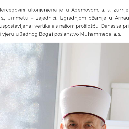
ercegovini ukorijenjena je u Ademovom, a. s., zurrije
., ummetu – zajednici. Izgradnjom džamije u Arnauto
spostavljena i vertikala s našom prošlošću. Danas se pri
ili vjeru u Jednog Boga i poslanstvo Muhammeda, a. s.