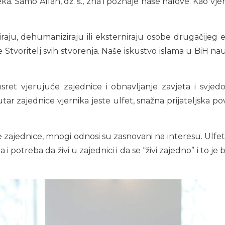
a. Samo Allah, dž. š., zna i poznaje naše halove. Kao vje
aju, dehumaniziraju ili eksterniraju osobe drugačijeg et
je Stvoritelj svih stvorenja. Naše iskustvo islama u BiH na
ret vjerujuće zajednice i obnavljanje zavjeta i svjed
tar zajednice vjernika jeste ulfet, snažna prijateljska 
e zajednice, mnogi odnosi su zasnovani na interesu. Ulfet 
ja i potreba da živi u zajednici i da se “živi zajedno” i to j