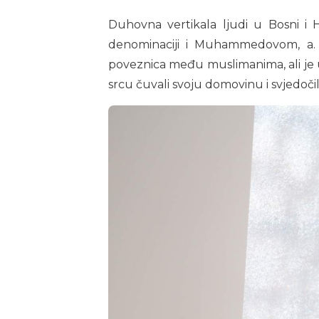
Duhovna vertikala ljudi u Bosni i H
denominaciji i Muhammedovom, a. s
poveznica među muslimanima, ali je u
srcu čuvali svoju domovinu i svjedoč