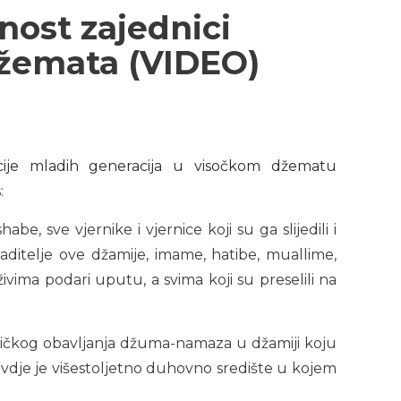
nost zajednici
džemata (VIDEO)
acije mladih generacija u visočkom džematu
:
e, sve vjernike i vjernice koji su ga slijedili i
graditelje ove džamije, imame, hatibe, muallime,
ivima podari uputu, a svima koji su preselili na
ničkog obavljanja džuma-namaza u džamiji koju
e, ovdje je višestoljetno duhovno središte u kojem