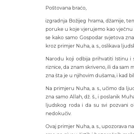
Poštovana braćo,
izgradnja Božijeg hrama, džamije, tem
poruke u koje vjerujemo kao vječnu Bo
se kako samo Gospodar svjetova zna ta
kroz primjer Nuha, a. s., oslikava ljud
Narodu koji odbija prihvatiti Istinu
riznice, da znam skriveno, ili da sam
zna šta je u njihovim dušama, i kad bih
Na primjeru Nuha, a. s., učimo da ljud
zna samo Allah, dž. š., i poslanik Muh
ljudskog roda i da su svi pozvani o
nedokučiv.
Ovaj primjer Nuha, a. s., upozorava n