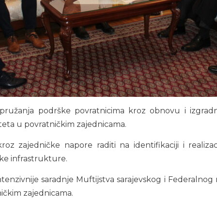
t pružanja podrške povratnicima kroz obnovu i izgrad
teta u povratničkim zajednicama.
oz zajedničke napore raditi na identifikaciji i realizac
ke infrastrukture.
enzivnije saradnje Muftijstva sarajevskog i Federalnog mi
ičkim zajednicama.