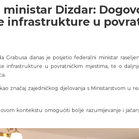
i ministar Dizdar: Dogo
ke infrastrukture u pov
a Grabusa danas je posjetio federalni ministar raseljen
ske infrastrukture u povratničkim mjestima, te o daljnj
ca.
ao značaj zajedničkog djelovanja s Ministarstvom u realiz
 ovom kontekstu omogućiti bolje razumijevanje i jačan