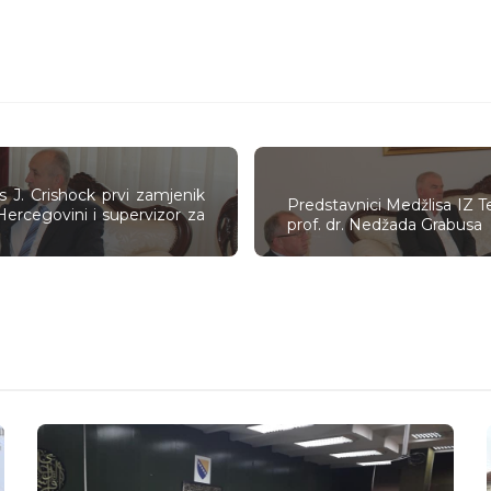
s J. Crishock prvi zamjenik
Predstavnici Medžlisa IZ Te
Hercegovini i supervizor za
prof. dr. Nedžada Grabusa