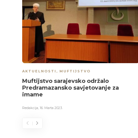
AKTUELNOSTI
,
MUFTIJSTVO
Muftijstvo sarajevsko održalo
Predramazansko savjetovanje za
imame
Redakcija
,
16. Marta 2023.