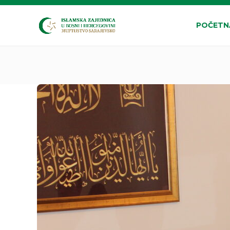
POČETN