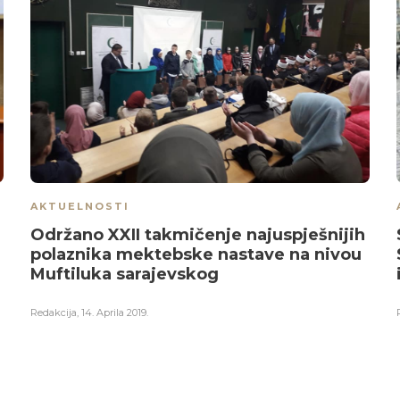
AKTUELNOSTI
Održano XXII takmičenje najuspješnijih
polaznika mektebske nastave na nivou
Muftiluka sarajevskog
Redakcija
,
14. Aprila 2019.