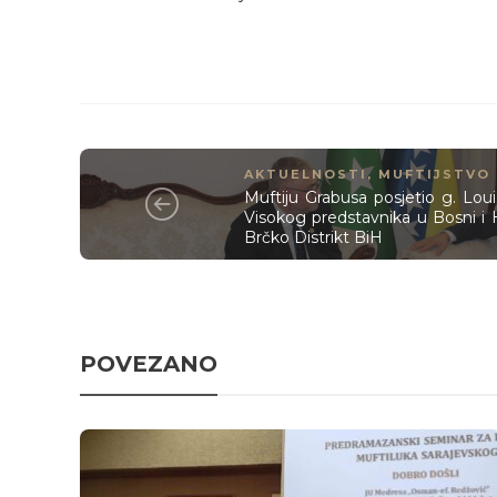
AKTUELNOSTI
,
MUFTIJSTVO
Muftiju Grabusa posjetio g. Loui
Visokog predstavnika u Bosni i 
Brčko Distrikt BiH
POVEZANO