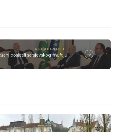
AKTUELNOSTI
šanj posjetili sarajevskog muftiju