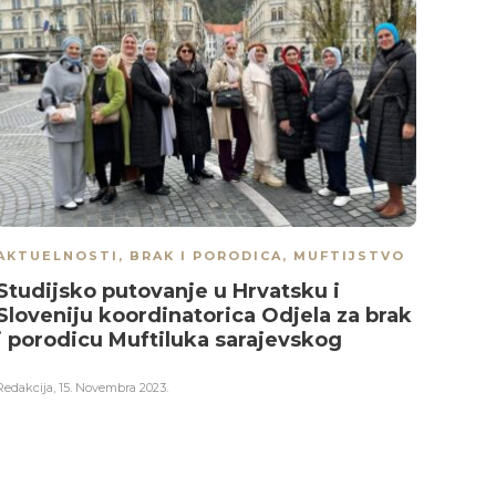
AKTUELNOSTI
,
BRAK I PORODICA
,
MUFTIJSTVO
AKTU
Studijsko putovanje u Hrvatsku i
Održ
Sloveniju koordinatorica Odjela za brak
sara
i porodicu Muftiluka sarajevskog
Isla
Redakcija
,
15. Novembra 2023.
Redakci