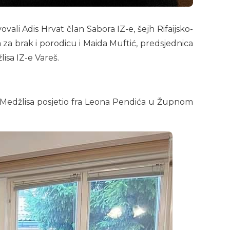
vali Adis Hrvat član Sabora IZ-e, šejh Rifaijsko-
za brak i porodicu i Maida Muftić, predsjednica
isa IZ-e Vareš.
a Medžlisa posjetio fra Leona Pendića u Župnom