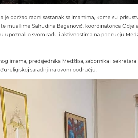
ja je održao radni sastanak sa imamima, kome su prisustvo
, te muallime Sahudina Beganović, koordinatorica Odjela 
tiju upoznali o svom radu i aktivnostima na području Medžl
vnog imama, predsjednika Medžlisa, sabornika i sekretar
đureligiskoj saradnji na ovom području.