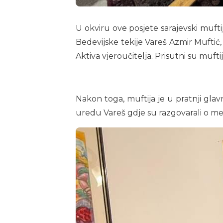
U okviru ove posjete sarajevski mufti
Bedevijske tekije Vareš Azmir Muftić
Aktiva vjeroučitelja. Prisutni su muf
Nakon toga, muftija je u pratnji gla
uredu Vareš gdje su razgovarali o me