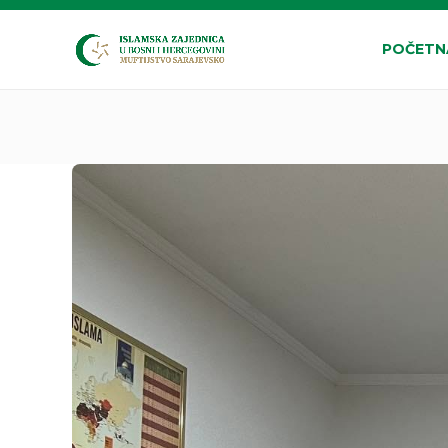
POČETN