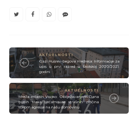
AKTUELNOSTI
Gazi Husrev-begova medresa: Informacije za
upis u prvi razred u školskoj 2020/2021.
godini
AKTUELNOSTI
Mreža mladih Visoko: Obilježavanjem Dana
bijelih traka sjećamo se strašnih zločina
tokom agresije na našu domovinu