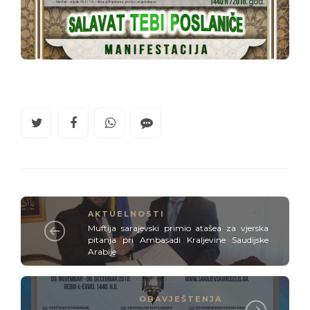
AKTUELNOSTI
Muftija sarajevski primio atašea za vjerska
pitanja pri Ambasadi Kraljevine Saudijske
Arabije
OBAVJEŠTENJA