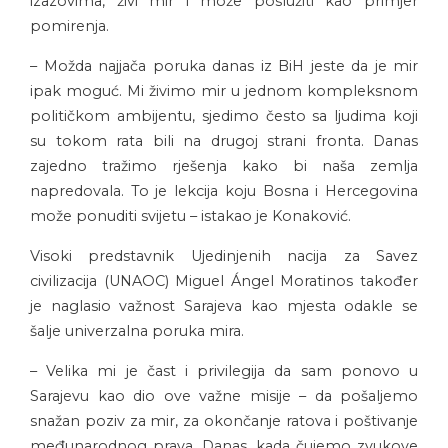
izazovima, živi mir i može poslužiti kao primjer
pomirenja.
– Možda najjača poruka danas iz BiH jeste da je mir
ipak moguć. Mi živimo mir u jednom kompleksnom
političkom ambijentu, sjedimo često sa ljudima koji
su tokom rata bili na drugoj strani fronta. Danas
zajedno tražimo rješenja kako bi naša zemlja
napredovala. To je lekcija koju Bosna i Hercegovina
može ponuditi svijetu – istakao je Konaković.
Visoki predstavnik Ujedinjenih nacija za Savez
civilizacija (UNAOC) Miguel Ángel Moratinos također
je naglasio važnost Sarajeva kao mjesta odakle se
šalje univerzalna poruka mira.
– Velika mi je čast i privilegija da sam ponovo u
Sarajevu kao dio ove važne misije – da pošaljemo
snažan poziv za mir, za okončanje ratova i poštivanje
međunarodnog prava. Danas, kada čujemo zvukove