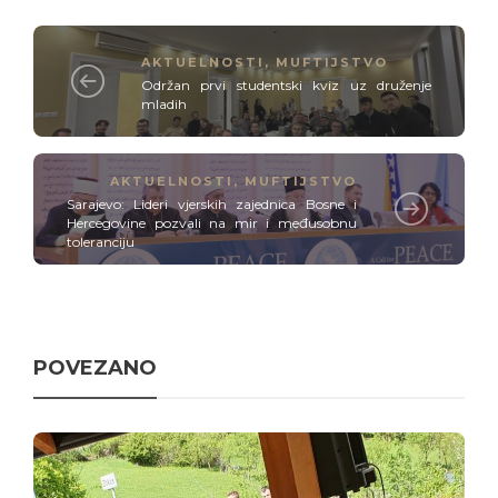
AKTUELNOSTI
,
MUFTIJSTVO
Održan prvi studentski kviz uz druženje
mladih
AKTUELNOSTI
,
MUFTIJSTVO
Sarajevo: Lideri vjerskih zajednica Bosne i
Hercegovine pozvali na mir i međusobnu
toleranciju
POVEZANO