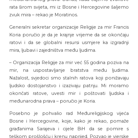
rata širom svijeta, mi iz Bosne i Hercegovine šaljemo
zvuk mira – rekao je Moratinos.
Generalni sekretar organizacije Religije za mir Francis
Koria poručio je da je krajnje vrijeme da se okončaju
ratovi i da se globalni resursi usmjere ka izgradnji
mira, ljubavi i zajedništva među ljudima.
– Organizacija Religije za mir već 55 godina poziva na
mir, na uspostavljanje bratstva među ljudima.
Nažalost, svjedoci smo stalnih ratova koji ponižavaju
ljudsko dostojanstvo i izazivaju patnju. Mi moramo
okončati ratove, uvesti mir i poštovati ljudska i
međunarodna prava – poručio je Koria.
Posebno je pohvalio rad Međureligijskog vijeća
Bosne i Hercegovine, koje, kako je rekao, pomaže
građanima Sarajeva i cijele BiH da se pomire s
teškom prošlošću i krenu naprijed. Pozvao je vjerske