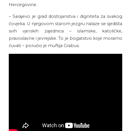
Hercegovine.
– Sarajevo je grad dostojanstva i digniteta za svakog
čovjeka. U njegovom starom jezgru nalaze se sjedišta
svih vjerskih zajednica – islamske, katoličke,
pravoslavne i jevrejske. To je bogatstvo koje moramo
čuvati – poručio je muftija Grabus.