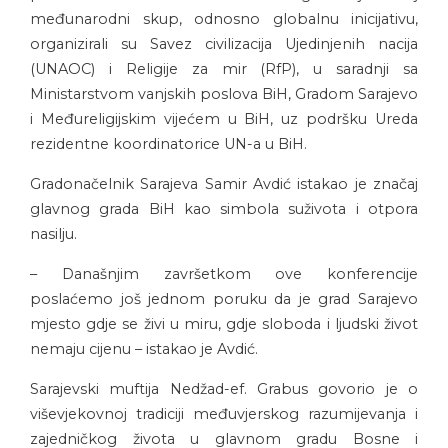
međunarodni skup, odnosno globalnu inicijativu,
organizirali su Savez civilizacija Ujedinjenih nacija
(UNAOC) i Religije za mir (RfP), u saradnji sa
Ministarstvom vanjskih poslova BiH, Gradom Sarajevo
i Međureligijskim vijećem u BiH, uz podršku Ureda
rezidentne koordinatorice UN-a u BiH.
Gradonačelnik Sarajeva Samir Avdić istakao je značaj
glavnog grada BiH kao simbola suživota i otpora
nasilju.
– Današnjim završetkom ove konferencije
poslaćemo još jednom poruku da je grad Sarajevo
mjesto gdje se živi u miru, gdje sloboda i ljudski život
nemaju cijenu – istakao je Avdić.
Sarajevski muftija Nedžad-ef. Grabus govorio je o
viševjekovnoj tradiciji međuvjerskog razumijevanja i
zajedničkog života u glavnom gradu Bosne i