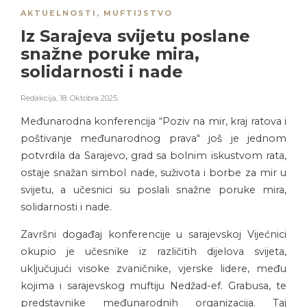
AKTUELNOSTI
,
MUFTIJSTVO
Iz Sarajeva svijetu poslane
snažne poruke mira,
solidarnosti i nade
Redakcija
,
18. Oktobra 2025.
Međunarodna konferencija “Poziv na mir, kraj ratova i
poštivanje međunarodnog prava“ još je jednom
potvrdila da Sarajevo, grad sa bolnim iskustvom rata,
ostaje snažan simbol nade, suživota i borbe za mir u
svijetu, a učesnici su poslali snažne poruke mira,
solidarnosti i nade.
Završni događaj konferencije u sarajevskoj Vijećnici
okupio je učesnike iz različitih dijelova svijeta,
uključujući visoke zvaničnike, vjerske lidere, među
kojima i sarajevskog muftiju Nedžad-ef. Grabusa, te
predstavnike međunarodnih organizacija. Taj