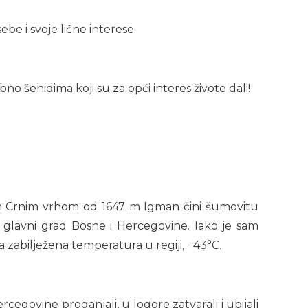
ebe i svoje lične interese.
no šehidima koji su za opći interes živote dali!
m Crnim vrhom od 1647 m Igman čini šumovitu
 glavni grad Bosne i Hercegovine. Iako je sam
a zabilježena temperatura u regiji, −43°C.
ovine proganjali, u logore zatvarali i ubijali