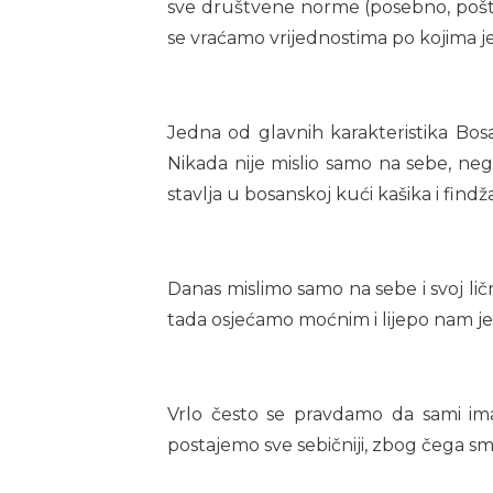
sve društvene norme (posebno, poštova
se vraćamo vrijednostima po kojima je
Jedna od glavnih karakteristika Bos
Nikada nije mislio samo na sebe, neg
stavlja u bosanskoj kući kašika i findž
Danas mislimo samo na sebe i svoj ličn
tada osjećamo moćnim i lijepo nam je,
Vrlo često se pravdamo da sami i
postajemo sve sebičniji, zbog čega s