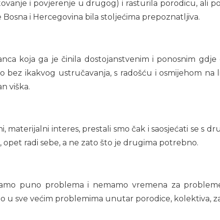
nje i povjerenje u drugog) i rasturila porodicu, ali pos
 Bosna i Hercegovina bila stoljećima prepoznatljiva.
anca koja ga je činila dostojanstvenim i ponosnim gdje 
o bez ikakvog ustručavanja, s radošću i osmijehom na lic
an viška.
i, materijalni interes, prestali smo čak i saosjećati se s
 opet radi sebe, a ne zato što je drugima potrebno.
mamo puno problema i nemamo vremena za probleme d
mo u sve većim problemima unutar porodice, kolektiva, za