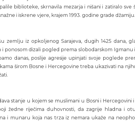
palile biblioteke, skrnavila mezarja i nišani i zatiralo s
snažne i iskrene vjere, krajem 1993. godine grade džamiju
u zemlju iz opkoljenog Sarajeva, dugih 1425 dana, gla
i ponosom dizali pogled prema slobodarskom Igmanu i mol
trebamo danas, poslije agresije upinjati svoje poglede 
ama širom Bosne i Hercegovine treba ukazivati na njihovu
ati.
dava stanje u kojem se muslimani u Bosni i Hercegovini i
apoji žedne riječima duhovnosti, da zagrije hladna i 
na i munaru koja nas trza iz nemara ukaže na neopho