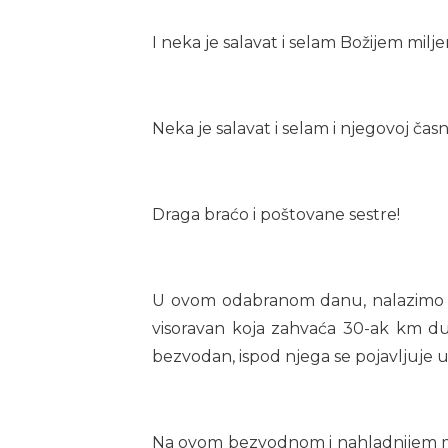
I neka je salavat i selam Božijem milje
Neka je salavat i selam i njegovoj čas
Draga braćo i poštovane sestre!
U ovom odabranom danu, nalazimo s
visoravan koja zahvaća 30-ak km dug
bezvodan, ispod njega se pojavljuje u
Na ovom bezvodnom i nahladnijem mjes