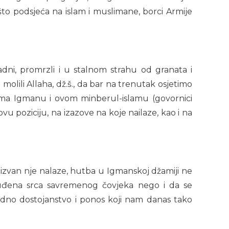
ve što podsjeća na islam i muslimane, borci Armije
.
dni, promrzli i u stalnom strahu od granata i
ili Allaha, dž.š., da bar na trenutak osjetimo
prema Igmanu i ovom minberul-islamu (govornici
 poziciju, na izazove na koje nailaze, kao i na
 izvan nje nalaze, hutba u Igmanskoj džamiji ne
otuđena srca savremenog čovjeka nego i da se
dno dostojanstvo i ponos koji nam danas tako