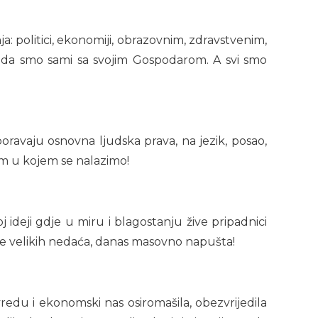
a: politici, ekonomiji, obrazovnim, zdravstvenim,
kada smo sami sa svojim Gospodarom. A svi smo
oravaju osnovna ljudska prava, na jezik, posao,
njem u kojem se nalazimo!
j ideji gdje u miru i blagostanju žive pripadnici
jeme velikih nedaća, danas masovno napušta!
vredu i ekonomski nas osiromašila, obezvrijedila