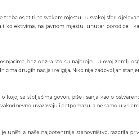
treba osjetiti na svakom mjestu i u svakoj sferi djelovanj
a i kolektivima, na javnom mjestu, unutar porodice i 
njacima, bez obzira što su najbrojniji u ovoj zemlji osp
ipadnicima drugih nacija i religija. Niko nije zadovoljan sta
 kojoj se stoljećima govori, piše i sanja kao o ostvareno
oji se svakodnevno uvažavaju i potpomažu, a ne samo u vri
je uništila naše najpotentnije stanovništvo, razorila pri