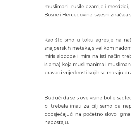
muslimani, rušile džamije i mesdžidi, 
Bosne i Hercegovine, svjesni značaja 
Kao što smo u toku agresije na naš
snajperskih metaka, s velikom nadom 
miris slobode i mira na isti način 
islama) koja muslimanima i muslimank
pravac i vrijednosti kojih se moraju drž
Budući da se s ove visine bolje sagle
bi trebala imati za cilj samo da n
podsjećajući na početno slovo Igma
nedostaju.