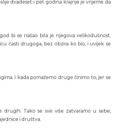
lije dvadeset i pet godina krajnje je vrijeme da
god bi se našao bila je njegova velikodušnost.
u časti drugoga, bez obzira ko bio, i uvijek se
 drugima. I kada pomažemo druge činimo to, jer se
rugih. Tako se sve više zatvaramo u sebe,
jednice i društva.