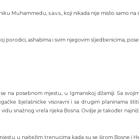
niku Muhammedu, s.a.v.s., koji nikada nije mislio samo na s
noj porodici, ashabima i svim njegovim sljedbenicima, poseb
e na posebnom mjestu, u Igmanskoj džamiji. Sa svoji
ačke bjelašničke visoravni i sa drugim planinama štiti
 vidu snažnog vrela rijeka Bosna. Ovdje je također najniž
tu u najtežim trenucima kada su se širom Bosne i Herceg