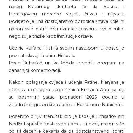
našeg kulturnog identiteta te da Bosnu i
Hercegovinu moramo voljeti, čuvati i razvijati.
Podsjetio je i na dostojanstvo porodica žrtava koje ni
nakon svih patnji nisu uzimale pravdu u svoje ruke,
nego su je tražile kroz institucije države.
Učenje Kur’ana i ilahija svojim nastupom uljepšao je
poznati slavuj Ibrahim Bilčević.
Iman Duharkić, unuka šehida je vodila program na
danasnjoj komemoraciji.
Nakon polaganja cvijeća i učenja Fatihe, klanjana je
dženaza i obavljen ukop šehida Emsada Ahmića, čiji
su posmrtni ostaci pronađeni 2025. godine u
zajedničkoj grobnici zajedno sa Edhemom Nuhićem.
Posebno dirljiv trenutak bio je kada je Emsadov sin
Nedžad spustio kosti svoga oca u mezar, nakon više
od tri decenije čekanja da ga dostojanstveno isprati