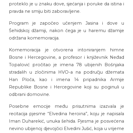
proteklo je u znaku dove, sjećanja i poruke da istina i
pravda ne smiju biti zaboravljene.
Program je započeo učenjem Jasina i dove u
Šehidskoj džamiji, nakon čega je u haremu džamije
održana komemoracija.
Komemoracija je otvorena intoniranjem himne
Bosne i Hercegovine, a profesor i književnik Neđad
Topalović pročitao je imena 78 ubijenih Bošnjaka
stradalih u zločinima HVO-a na području džemata
Han Ploča, kao i imena 14 pripadnika Armije
Republike Bosne i Hercegovine koji su poginuli u
odbrani domovine.
Posebne emocije među prisutnima izazvala je
recitacija pjesme “Elvedina heroina”, koju je napisala
Iman Duharekić, unuka šehida. Pjesma je posvećena
nevino ubijenoj djevojčici Elvedini Jušić, koja u vrijeme