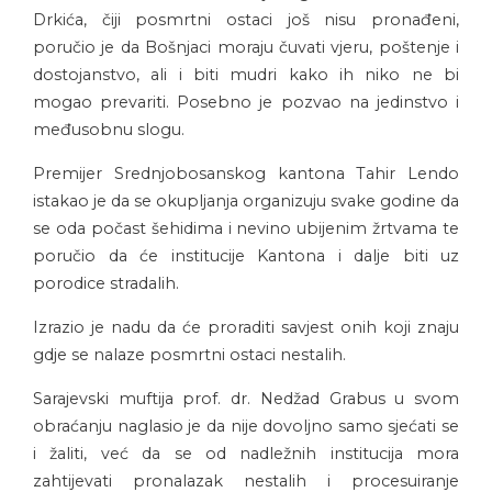
Drkića, čiji posmrtni ostaci još nisu pronađeni,
poručio je da Bošnjaci moraju čuvati vjeru, poštenje i
dostojanstvo, ali i biti mudri kako ih niko ne bi
mogao prevariti. Posebno je pozvao na jedinstvo i
međusobnu slogu.
Premijer Srednjobosanskog kantona Tahir Lendo
istakao je da se okupljanja organizuju svake godine da
se oda počast šehidima i nevino ubijenim žrtvama te
poručio da će institucije Kantona i dalje biti uz
porodice stradalih.
Izrazio je nadu da će proraditi savjest onih koji znaju
gdje se nalaze posmrtni ostaci nestalih.
Sarajevski muftija prof. dr. Nedžad Grabus u svom
obraćanju naglasio je da nije dovoljno samo sjećati se
i žaliti, već da se od nadležnih institucija mora
zahtijevati pronalazak nestalih i procesuiranje