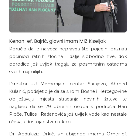
Kenan-ef. Bajrić, glavni imam MIZ Kiseljak
Poručio da je najveća nepravda što pojedini priznati
počinioci ratnih zločina i dalje slobodno žive, dok
porodice još uvijek tragaju za posmrtnim ostacima
svojih najmilijih.
Direktor JU Memorijalni centar Sarajevo, Ahmed
Kulanić, podsjetio je da se širom Bosne i Hercegovine
obilježavaju mjesta stradanja nevinih žrtava te
naglasio da se 29 ubijenih osoba s područja Han
Ploče, Tulice i Radanovića još uvijek vode kao nestale
i čekaju dostojanstven ukop.
Dr. Abdulaziz Drkić, sin ubijenog imama Omer-ef.