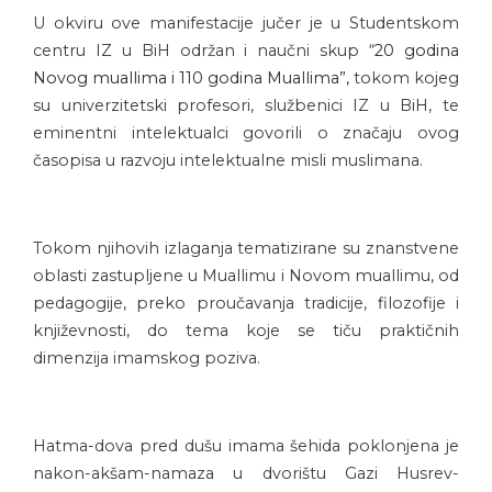
U okviru ove manifestacije jučer je u Studentskom
centru IZ u BiH održan i naučni skup “
20 godina
Novog muallima i 110 godina Muallima”,
tokom kojeg
su univerzitetski profesori, službenici IZ u BiH, te
eminentni intelektualci govorili o značaju ovog
časopisa u razvoju intelektualne misli muslimana.
Tokom njihovih izlaganja tematizirane su znanstvene
oblasti zastupljene u Muallimu i Novom muallimu, od
pedagogije, preko proučavanja tradicije, filozofije i
književnosti, do tema koje se tiču praktičnih
dimenzija imamskog poziva.
Hatma-dova pred dušu imama šehida poklonjena je
nakon-akšam-namaza u dvorištu Gazi Husrev-