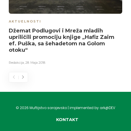
AKTUELNOSTI
Džemat Podlugovi i Mreža mladih
upriličili promociju knjige „Hafiz Zaim
ef. Puška, sa šehadetom na Golom
otoku“
Redakcija
,
28. Maja 2018.
©
2026
Muftijstvo sarajevsko | implemented by ark@DEV
KONTAKT