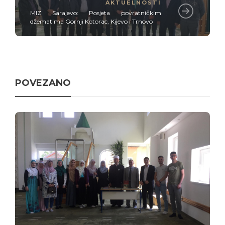
AKTUELNOSTI
MIZ Sarajevo: Posjeta povratničkim
džematima Gornji Kotorac, Kijevo i Trnovo
POVEZANO