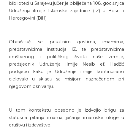
biblioteci u Sarajevu jučer je obilježena 108. godišnjica
Udruženja ilmijje Islamske zajednice (IZ) u Bosni i
Hercegovini (BiH).
Obraćajući se prisutnim gostima, imamima,
predstavnicima institucija IZ, te predstavnicima
društvenog i političkog života naše zemlje,
predsjednik Udruženja ilmijje Nesib ef. Hadžić
podsjetio kako je Udruženje ilmijje kontinuirano
djelovalo u skladu sa misijom naznačenom pri
njegovom osnivanju.
U tom kontekstu posebno je izdvojio brigu za
statusna pitanja imama, jačanje imamske uloge u
društvu i izdavaštvo.