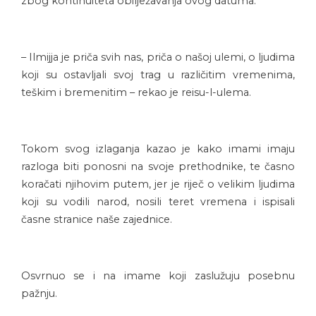
zbog kontinuiteta obilježavanja ovog datuma.
– Ilmijja je priča svih nas, priča o našoj ulemi, o ljudima
koji su ostavljali svoj trag u različitim vremenima,
teškim i bremenitim – rekao je reisu-l-ulema.
Tokom svog izlaganja kazao je kako imami imaju
razloga biti ponosni na svoje prethodnike, te časno
koračati njihovim putem, jer je riječ o velikim ljudima
koji su vodili narod, nosili teret vremena i ispisali
časne stranice naše zajednice.
Osvrnuo se i na imame koji zaslužuju posebnu
pažnju.