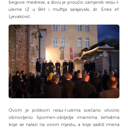
begove medrese, a dovu je proučio zamjenik reisu-l-
uleme IZ u BiH i muftija sarajevski, dr. Enes ef.
Ljevaković.
Ovom je prilikom reisu-l-ulema svečano otvorio
obnovljeno Spomen-obilježje imamima šehidima
koje se nalazi na ovom mjestu, a koje sadrži imena