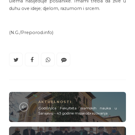
ulema nasljeđuje poslanike. Imami treba da žive u
duhu ove ideje; djelom, razumom i srcem.
(N.G./Preporod.info)
AKTUELNOSTI
Godišnjica Fakulteta islamskih nauka u
Sarajevu - 43 godine misije obrazovanja