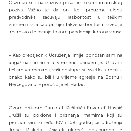
Osvrnuo se i na izazove prisutne tokom imamskog
poziva. Važno je da oni koji preuzmu ulogu
predvodnika sačuvaju razboritost u teškim
vremenima, a kao primjer takve razboritosti naveo je
imamsko djelovanje tokom pandemije korona virusa.
– Kao predsjednik Udruženja ilmijje ponosan sam na
angažman imama u vremenu pandemije. U ovim
teškim vremenima, vaši postupci su svjetlo u mraku,
onako kako su bili i u vrijeme agresije na Bosnu i
Hercegovinu – poručio je ef. Hadžić.
Ovom prilikom Damir ef. Peštalić i Enver ef. Husnić
uručili su poklone i priznanja imamima koji su
penzionisani između 107. i 108. godišnjice Udruženja
ilmijje. Plaketa “Prijatelj uleme” posthumno je