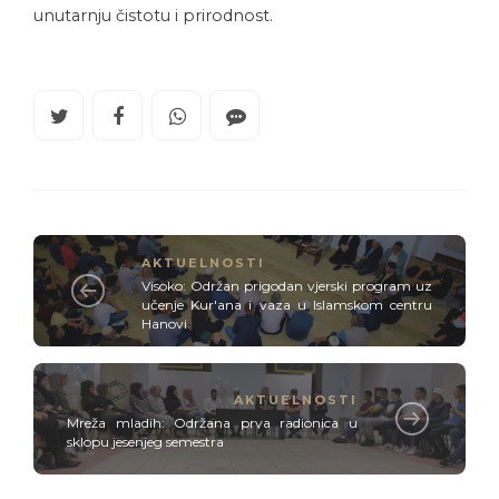
unutarnju čistotu i prirodnost.
AKTUELNOSTI
Visoko: Održan prigodan vjerski program uz
učenje Kur'ana i vaza u Islamskom centru
Hanovi
AKTUELNOSTI
Mreža mladih: Održana prva radionica u
sklopu jesenjeg semestra