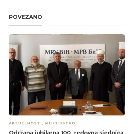
POVEZANO
AKTUELNOSTI
,
MUFTIJSTVO
Održana jubilarna 100. redovna sjednicа