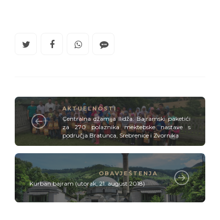
AKTUELNOSTI
Centralna džamija Ilidža: Bajramski paketići
za 270 polaznika mektebske nastave s
područja Bratunca, Srebrenice i Zvornika
OBAVJEŠTENJA
Kurban bajram (utorak, 21. august 2018)