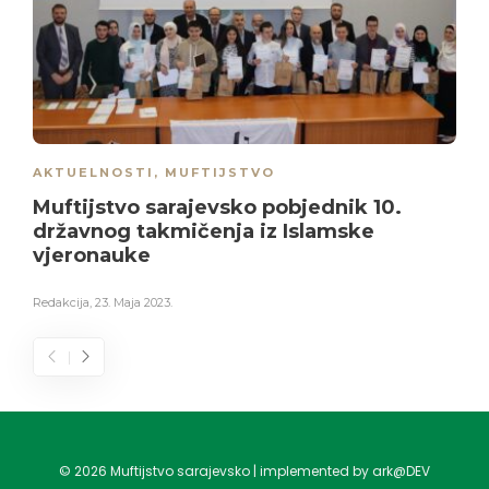
AKTUELNOSTI
,
MUFTIJSTVO
Muftijstvo sarajevsko pobjednik 10.
državnog takmičenja iz Islamske
vjeronauke
Redakcija
,
23. Maja 2023.
©
2026
Muftijstvo sarajevsko | implemented by ark@DEV