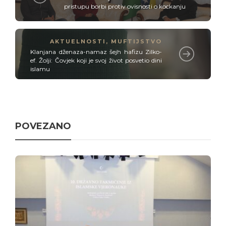
pristupu borbi protiv ovisnosti o kockanju
AKTUELNOSTI
,
MUFTIJSTVO
Klanjana dženaza-namaz šejh hafizu Zilko-
ef. Žolji: Čovjek koji je svoj život posvetio dini
islamu
POVEZANO