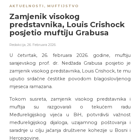
AKTUELNOSTI
,
MUFTIJSTVO
Zamjenik visokog
predstavnika, Louis Crishock
posjetio muftiju Grabusa
Redakcija
,
26. Februara 2026.
U četvrtak, 26. februara 2026. godine, muftiju
sarajevskog prof. dr. Nedžada Grabusa posjetio je
zamjenik visokog predstavnika, Louis Crishock, te mu
uputio srdačne čestitke povodom blagoslovljenog
mjeseca ramazana.
Tokom susreta, zamjenik visokog predstavnika i
muftija su razgovarali o tekućem radu
Međureligijskog vijeća u BiH, potvrdivši važnost
međureligijskog dijaloga, uzajamnog poštovanja i
saradnje u cilju jačanja društvene kohezije u Bosni i
Hercegovine.