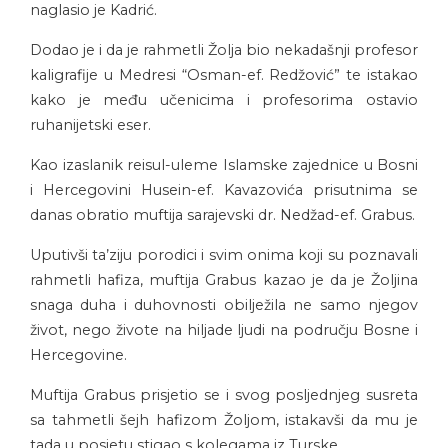
naglasio je Kadrić.
Dodao je i da je rahmetli Žolja bio nekadašnji profesor
kaligrafije u Medresi “Osman-ef. Redžović” te istakao
kako je među učenicima i profesorima ostavio
ruhanijetski eser.
Kao izaslanik reisul-uleme Islamske zajednice u Bosni
i Hercegovini Husein-ef. Kavazovića prisutnima se
danas obratio muftija sarajevski dr. Nedžad-ef. Grabus.
Uputivši ta’ziju porodici i svim onima koji su poznavali
rahmetli hafiza, muftija Grabus kazao je da je Žoljina
snaga duha i duhovnosti obilježila ne samo njegov
život, nego živote na hiljade ljudi na području Bosne i
Hercegovine.
Muftija Grabus prisjetio se i svog posljednjeg susreta
sa tahmetli šejh hafizom Žoljom, istakavši da mu je
tada u posjetu stigao s kolegama iz Turske.