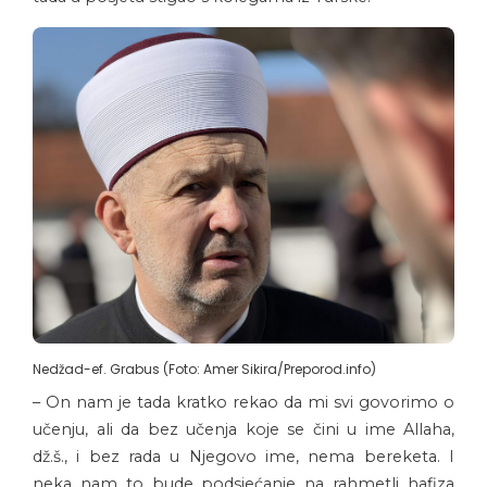
Nedžad-ef. Grabus (Foto: Amer Sikira/Preporod.info)
– On nam je tada kratko rekao da mi svi govorimo o
učenju, ali da bez učenja koje se čini u ime Allaha,
dž.š., i bez rada u Njegovo ime, nema bereketa. I
neka nam to bude podsjećanje na rahmetli hafiza