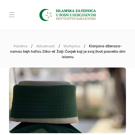
Početna
Aktuelnosti
Muftijstvo
Klanjana dženaza-
namaz šejh hafizu Zilko-ef. Žolji: Čovjek koji je svoj život posvetio dini
islamu