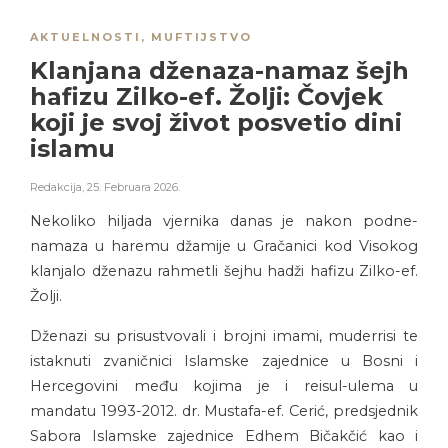
AKTUELNOSTI
,
MUFTIJSTVO
Klanjana dženaza-namaz šejh
hafizu Zilko-ef. Žolji: Čovjek
koji je svoj život posvetio dini
islamu
Redakcija
,
25. Februara 2026.
Nekoliko hiljada vjernika danas je nakon podne-
namaza u haremu džamije u Gračanici kod Visokog
klanjalo dženazu rahmetli šejhu hadži hafizu Zilko-ef.
Žolji.
Dženazi su prisustvovali i brojni imami, muderrisi te
istaknuti zvaničnici Islamske zajednice u Bosni i
Hercegovini među kojima je i reisul-ulema u
mandatu 1993-2012. dr. Mustafa-ef. Cerić, predsjednik
Sabora Islamske zajednice Edhem Bičakčić kao i