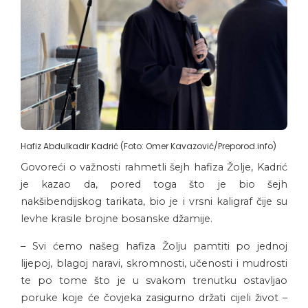
Hafiz Abdulkadir Kadrić (Foto: Omer Kavazović/Preporod.info)
Govoreći o važnosti rahmetli šejh hafiza Žolje, Kadrić
je kazao da, pored toga što je bio šejh
nakšibendijskog tarikata, bio je i vrsni kaligraf čije su
levhe krasile brojne bosanske džamije.
– Svi ćemo našeg hafiza Žolju pamtiti po jednoj
lijepoj, blagoj naravi, skromnosti, učenosti i mudrosti
te po tome što je u svakom trenutku ostavljao
poruke koje će čovjeka zasigurno držati cijeli život –