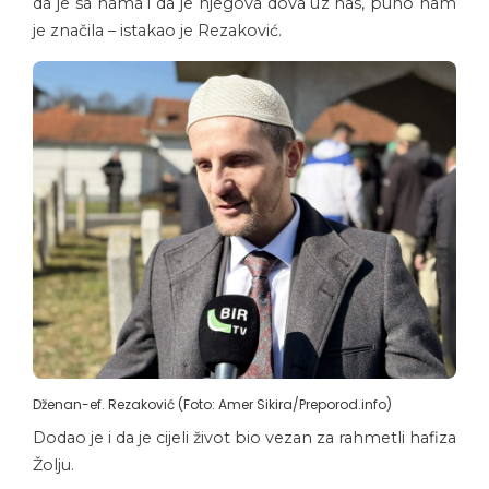
da je sa nama i da je njegova dova uz nas, puno nam
je značila – istakao je Rezaković.
Dženan-ef. Rezaković (Foto: Amer Sikira/Preporod.info)
Dodao je i da je cijeli život bio vezan za rahmetli hafiza
Žolju.