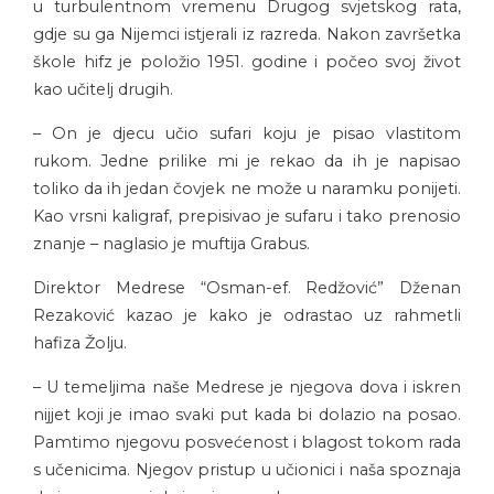
u turbulentnom vremenu Drugog svjetskog rata,
gdje su ga Nijemci istjerali iz razreda. Nakon završetka
škole hifz je položio 1951. godine i počeo svoj život
kao učitelj drugih.
– On je djecu učio sufari koju je pisao vlastitom
rukom. Jedne prilike mi je rekao da ih je napisao
toliko da ih jedan čovjek ne može u naramku ponijeti.
Kao vrsni kaligraf, prepisivao je sufaru i tako prenosio
znanje – naglasio je muftija Grabus.
Direktor Medrese “Osman-ef. Redžović” Dženan
Rezaković kazao je kako je odrastao uz rahmetli
hafiza Žolju.
– U temeljima naše Medrese je njegova dova i iskren
nijjet koji je imao svaki put kada bi dolazio na posao.
Pamtimo njegovu posvećenost i blagost tokom rada
s učenicima. Njegov pristup u učionici i naša spoznaja