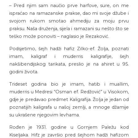
– Pred njim sam naučio prve harfove, sure, on me
ispraćao na ramazanske prakse, dao mi svoje džube i
svojom rukom smotao ahmediju za moju prvu
praksu. Naša druženja, sijela i ramazani su nešto što se
teško može ponoviti – naglasio je Rezaković.
Podsjetimo, šejh hadži hafiz Zilko-ef. Žolja, poznati
imam, kaligraf i muderris kaligrafije, šejh
nakšibendijskog tarikata, preslio je na ahiret u 95.
godini života.
Trideset godina bio je imam, hatib i muallim,
muderris u Medresi “Osman ef. Redžović” u Visokom,
gdje je predavao predmet Kaligrafija. Žolja je jedan od
poznatijih kaligrafa u našoj zemlji, a mnoge džamije
su ukrašene njegovim levhama.
Rođen je 1931. godine u Gornjem Paležu kod
Kiseljaka. Hifz je završio pred šejhom hadži hafizom