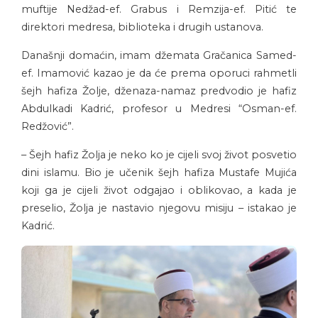
muftije Nedžad-ef. Grabus i Remzija-ef. Pitić te
direktori medresa, biblioteka i drugih ustanova.
Današnji domaćin, imam džemata Gračanica Samed-
ef. Imamović kazao je da će prema oporuci rahmetli
šejh hafiza Žolje, dženaza-namaz predvodio je hafiz
Abdulkadi Kadrić, profesor u Medresi “Osman-ef.
Redžović”.
– Šejh hafiz Žolja je neko ko je cijeli svoj život posvetio
dini islamu. Bio je učenik šejh hafiza Mustafe Mujića
koji ga je cijeli život odgajao i oblikovao, a kada je
preselio, Žolja je nastavio njegovu misiju – istakao je
Kadrić.