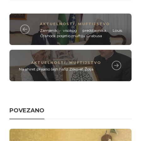
AKTUELNOSTI
,
MUFTIJSTVO
Zamjenik visokog predstavnika, Louis
Crishock posjetio muftiju Grabusa
AKTUELNOSTI
,
MUFTIJSTVO
Na ahiret preselio šejh hafiz Zilko-ef. Žolja
POVEZANO