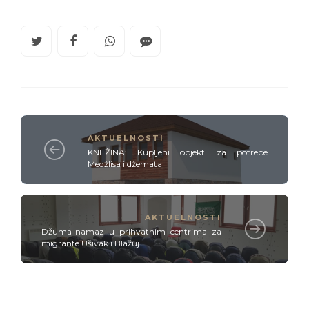
AKTUELNOSTI
KNEŽINA: Kupljeni objekti za potrebe
Medžlisa i džemata
AKTUELNOSTI
Džuma-namaz u prihvatnim centrima za
migrante Ušivak i Blažuj