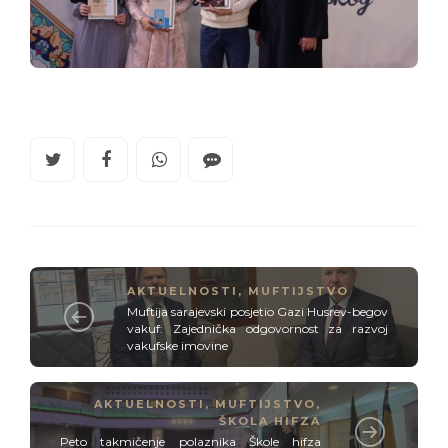
AKTUELNOSTI
,
MUFTIJSTVO
Muftija sarajevski posjetio Gazi Husrev-begov
vakuf: Zajednička odgovornost za razvoj
vakufske imovine
AKTUELNOSTI
,
MUFTIJSTVO
,
ŠKOLA HIFZA
Peto takmičenje polaznika Škole hifza