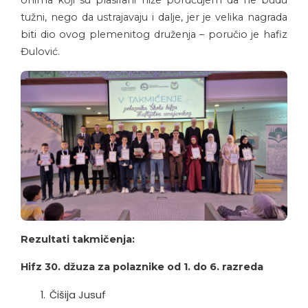
onima koji su plasirani niže poručujem da ne budu
tužni, nego da ustrajavaju i dalje, jer je velika nagrada
biti dio ovog plemenitog druženja – poručio je hafiz
Đulović.
Rezultati takmičenja:
Hifz 30. džuza za polaznike od 1. do 6. razreda
Čišija Jusuf