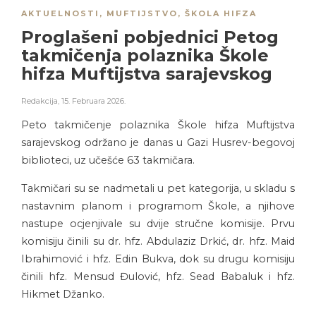
AKTUELNOSTI
,
MUFTIJSTVO
,
ŠKOLA HIFZA
Proglašeni pobjednici Petog
takmičenja polaznika Škole
hifza Muftijstva sarajevskog
Redakcija
,
15. Februara 2026.
Peto takmičenje polaznika Škole hifza Muftijstva
sarajevskog održano je danas u Gazi Husrev-begovoj
biblioteci, uz učešće 63 takmičara.
Takmičari su se nadmetali u pet kategorija, u skladu s
nastavnim planom i programom Škole, a njihove
nastupe ocjenjivale su dvije stručne komisije. Prvu
komisiju činili su dr. hfz. Abdulaziz Drkić, dr. hfz. Maid
Ibrahimović i hfz. Edin Bukva, dok su drugu komisiju
činili hfz. Mensud Đulović, hfz. Sead Babaluk i hfz.
Hikmet Džanko.