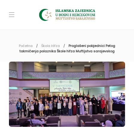
Početna
Škola Hifza
Proglašeni pobjednici Petog
takmičenja polaznika Škole hifza Muftijstva sarajevskog