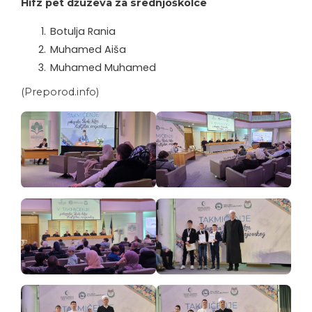
Hifz pet džuzeva za srednjoškolce
Botulja Rania
Muhamed Aiša
Muhamed Muhamed
(Preporod.info)