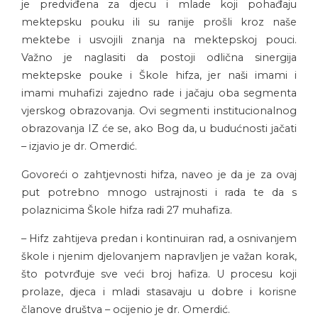
je predviđena za djecu i mlade koji pohađaju
mektepsku pouku ili su ranije prošli kroz naše
mektebe i usvojili znanja na mektepskoj pouci.
Važno je naglasiti da postoji odlična sinergija
mektepske pouke i Škole hifza, jer naši imami i
imami muhafizi zajedno rade i jačaju oba segmenta
vjerskog obrazovanja. Ovi segmenti institucionalnog
obrazovanja IZ će se, ako Bog da, u budućnosti jačati
– izjavio je dr. Omerdić.
Govoreći o zahtjevnosti hifza, naveo je da je za ovaj
put potrebno mnogo ustrajnosti i rada te da s
polaznicima Škole hifza radi 27 muhafiza.
– Hifz zahtijeva predan i kontinuiran rad, a osnivanjem
škole i njenim djelovanjem napravljen je važan korak,
što potvrđuje sve veći broj hafiza. U procesu koji
prolaze, djeca i mladi stasavaju u dobre i korisne
članove društva – ocijenio je dr. Omerdić.