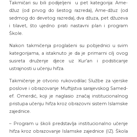
Takmičari su bili podijeljeni u pet kategorija: Ame-
džuz (od prvog do šestog razreda), Ame-džuz (od
sedmog do devetog razreda), dva džuza, pet džuzeva
i tilavet, što ujedno prati nastavni plan i program
Škole.
Nakon takmičenja proglašeni su pobjednici u svim
kategorijama, a istaknuto je da je primarni cilj ovog
susreta druženje djece uz Kur’an i podsticanje
ustrajnosti u učenju hifza.
Takmičenje je otvorio rukovodilac Službe za vjerske
poslove i obrazovanje Muftijstva sarajevskog Samed-
ef. Omerdić, koji je naglasio značaj institucionalnog
pristupa učenju hifza kroz obrazovni sistem Islamske
zajednice.
– Program u školi predstavlja institucionalno učenje
hifza kroz obrazovanje Islamske zajednice (IZ). Škola