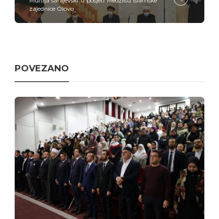
Muftija sarajevski u posjeti Medžlisu Islamske
zajednice Olovo
POVEZANO