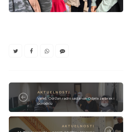
AKTUELNOSTI
Vareš: Održan radni sastanak Odjela za brak i
porodicu
AKTUELNOSTI