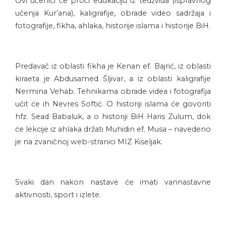
Ovi učenici će proći edukaciju iz tedžvida (ispravnog
učenja Kur’ana), kaligrafije, obrade video sadržaja i
fotografije, fikha, ahlaka, historije islama i historije BiH.
Predavač iz oblasti fikha je Kenan ef. Bajrić, iz oblasti
kiraeta je Abdusamed Šljivar, a iz oblasti kaligrafije
Nermina Vehab. Tehnikama obrade videa i fotografija
učit će ih Nevres Softić. O historiji islama će govoriti
hfz. Sead Babaluk, a o historiji BiH Haris Zulum, dok
će lekcije iz ahlaka držati Muhidin ef. Musa – navedeno
je na zvaničnoj web-stranici MIZ Kiseljak.
Svaki dan nakon nastave će imati vannastavne
aktivnosti, sport i izlete.