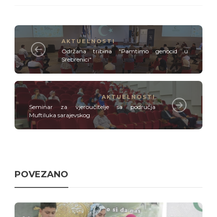
AKTUELNOSTI
Održana tribina "Pamtimo genocid u
Srebrenici"
AKTUELNOSTI
Seminar za vjeroučitelje sa područja
Muftiluka sarajevskog
POVEZANO