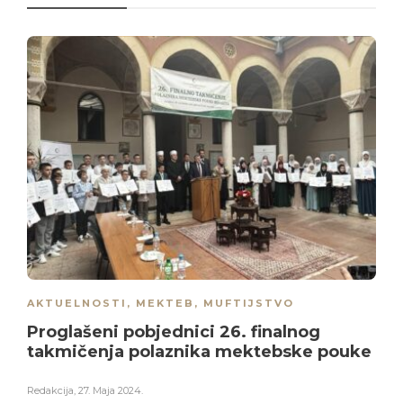
AKTUELNOSTI
,
MEKTEB
,
MUFTIJSTVO
Proglašeni pobjednici 26. finalnog
takmičenja polaznika mektebske pouke
Redakcija
,
27. Maja 2024.