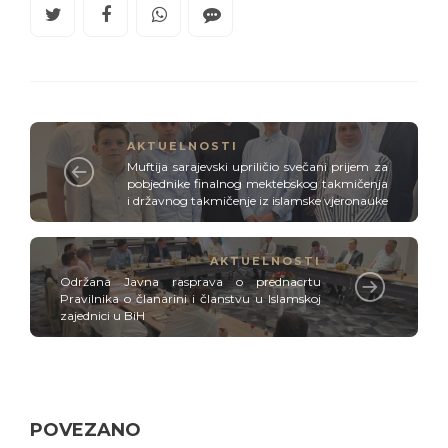
AKTUELNOSTI
Muftija sarajevski upriličio svečani prijem za
pobjednike finalnog mektebskog takmičenja
i državnog takmičenje iz islamske vjeronauke
AKTUELNOSTI
Održana Javna rasprava o prednacrtu
Pravilnika o članarini i članstvu u Islamskoj
zajednici u BiH
POVEZANO