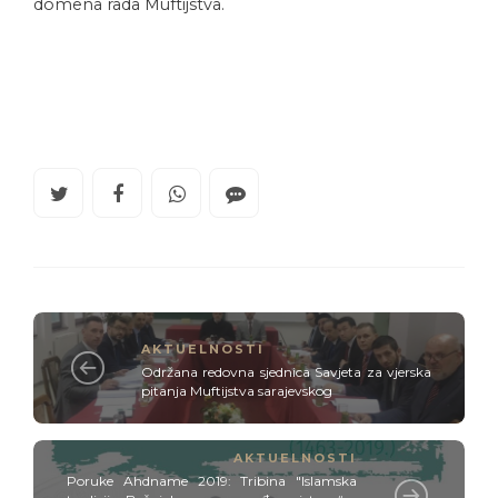
domena rada Muftijstva.
AKTUELNOSTI
Održana redovna sjednica Savjeta za vjerska
pitanja Muftijstva sarajevskog
AKTUELNOSTI
Poruke Ahdname 2019: Tribina "Islamska