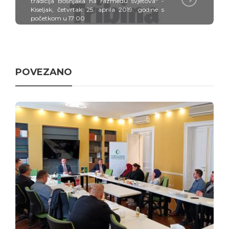
tradicija Bošnjaka na razmeđu svjetova“ -
Kiseljak, četvrtak 25. aprila 2019. godine s
početkom u 17:00
POVEZANO