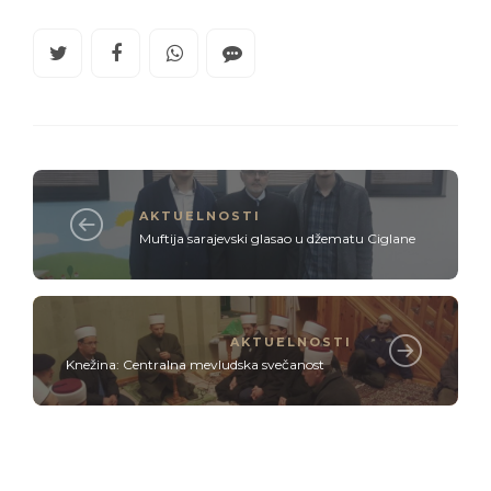
AKTUELNOSTI
Muftija sarajevski glasao u džematu Ciglane
AKTUELNOSTI
Knežina: Centralna mevludska svečanost