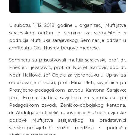
U subotu, 1. 12. 2018. godine u organizaciji Muftijstva
sarajevskog održan je seminar za vjeroučitelje s
područja Muftiluka sarajevskog. Seminar je održan u
amfiteatru Gazi Husrev-begove medrese.
Seminaru su prisustvovali muftija sarajevski, prof. dr.
Enes ef. Ljevaković, prof. dr. Nusret Isanović, doc. dr.
Nezir Halilović, šef Odjela za vjeronauku u Upravi za
obrazovanje i nauku, prof. Mina Pleh, savjetnica pri
Prosvjetno-pedagoškom zavodu Kantona Sarajevo;
prof. Emina Grabus, savjetnica za vjeronauku pri
Pedagoškom zavodu Zeničko-dobojskog kantona,
dr. Abdulgafar ef. Velić, rukovodilac Službe za vjerske
poslove Muftijstva sarajevskog, te predstavnici
vjersko-prosvjetnih službi medžlisa s područja