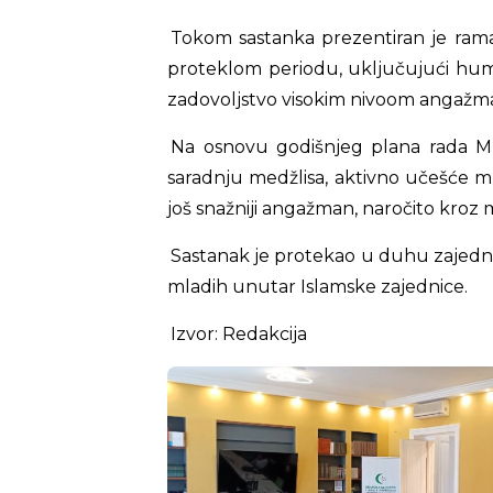
Tokom sastanka prezentiran je ramaz
proteklom periodu, uključujući huma
zadovoljstvo visokim nivoom angažma
Na osnovu godišnjeg plana rada Mr
saradnju medžlisa, aktivno učešće m
još snažniji angažman, naročito kroz
Sastanak je protekao u duhu zajedništ
mladih unutar Islamske zajednice.
Izvor: Redakcija