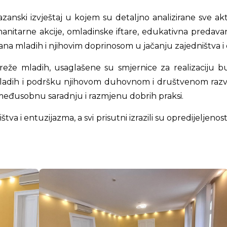
anski izvještaj u kojem su detaljno analizirane sve akt
nitarne akcije, omladinske iftare, edukativna predavanj
na mladih i njihovim doprinosom u jačanju zajedništva
eže mladih, usaglašene su smjernice za realizaciju 
ladih i podršku njihovom duhovnom i društvenom razvoju
 međusobnu saradnju i razmjenu dobrih praksi.
va i entuzijazma, a svi prisutni izrazili su opredijeljeno