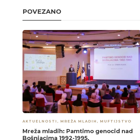
POVEZANO
AKTUELNOSTI
,
MREŽA MLADIH
,
MUFTIJSTVO
Mreža mladih: Pamtimo genocid nad
Bošnjacima 1992-1995.