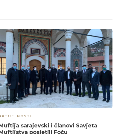
AKTUELNOSTI
AKTU
Muftija sarajevski i članovi Savjeta
Održ
Muftijstva posjetili Foču
mla