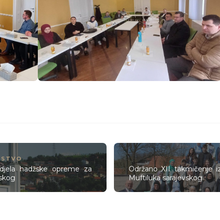
JSTVO
podjela hadžske opreme za
Održano XII takmičenje i
vskog
Muftiluka sarajevskog