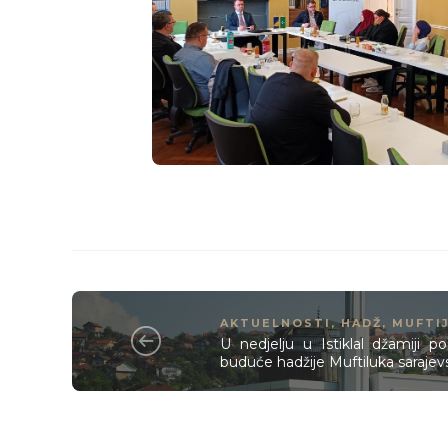
AKTUELNOSTI
,
HADŽ
,
MUFTI
U nedjelju u Istiklal džamiji 
buduće hadžije Muftiluka saraje