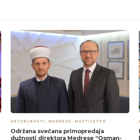
AKTUELNOSTI
,
MEDRESE
,
MUFTIJSTVO
Održana svečana primopredaja
dužnosti direktora Medrese “Osman-