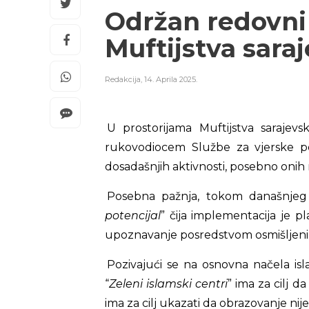
Održan redovni
Muftijstva sara
Redakcija
,
14. Aprila 2025.
U prostorijama Muftijstva sarajev
rukovodiocem Službe za vjerske po
dosadašnjih aktivnosti, posebno onih 
Posebna pažnja, tokom današnjeg sa
potencijal
” čija implementacija je p
upoznavanje posredstvom osmišljenih r
Pozivajući se na osnovna načela isl
“
Zeleni islamski centri
” ima za cilj 
ima za cilj ukazati da obrazovanje nije 