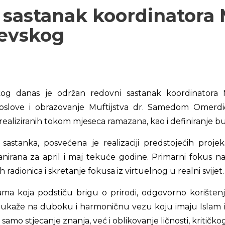
 sastanak koordinatora
jevskog
skog danas je održan redovni sastanak koordinatora
slove i obrazovanje Muftijstva dr. Samedom Omerdićem
realiziranih tokom mjeseca ramazana, kao i definiranje b
stanka, posvećena je realizaciji predstojećih projek
lanirana za april i maj tekuće godine. Primarni fokus n
adionica i skretanje fokusa iz virtuelnog u realni svijet.
ama koja podstiču brigu o prirodi, odgovorno korištenj
da ukaže na duboku i harmoničnu vezu koju imaju Islam i 
samo stjecanje znanja, već i oblikovanje ličnosti, kritičkog 