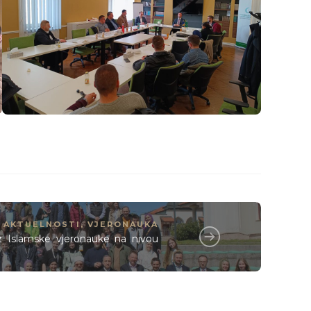
AKTUELNOSTI
,
VJERONAUKA
z Islamske vjeronauke na nivou