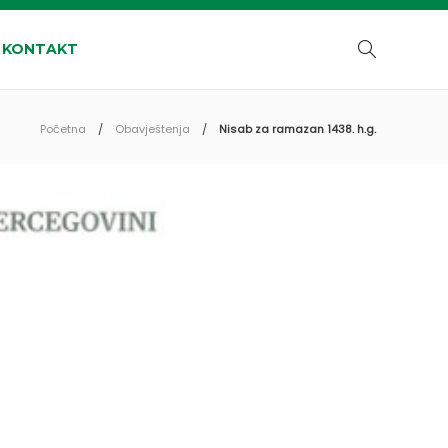
KONTAKT
Početna
Obavještenja
Nisab za ramazan 1438. h.g.