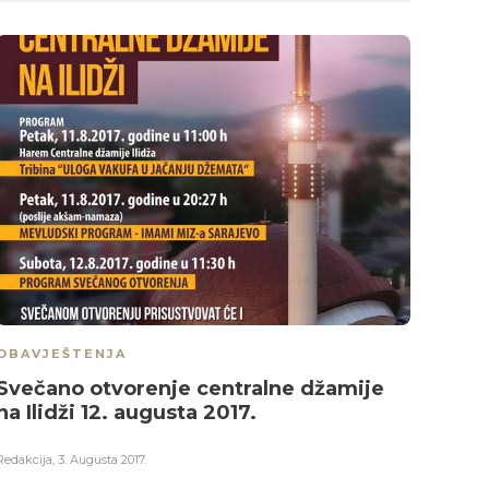
OBAV
Kaka
Redakci
OBAVJEŠTENJA
Svečano otvorenje centralne džamije
na Ilidži 12. augusta 2017.
Redakcija
,
3. Augusta 2017.