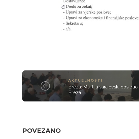
AKTUELNOSTI
Breza: Muftija sarajevski posjeti
Breza
POVEZANO