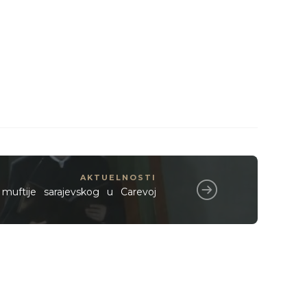
AKTUELNOSTI
muftije sarajevskog u Carevoj