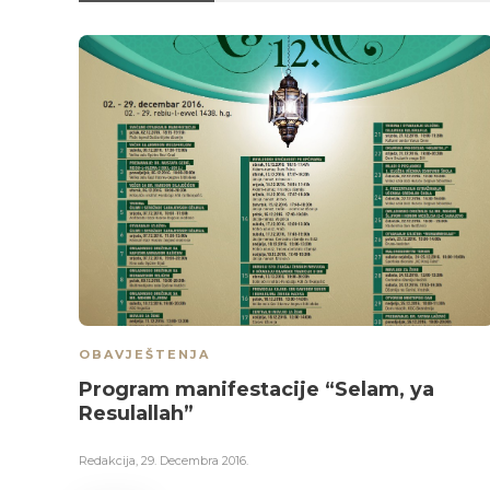
OBAVJEŠTENJA
Program manifestacije “Selam, ya
Resulallah”
Redakcija
,
29. Decembra 2016.