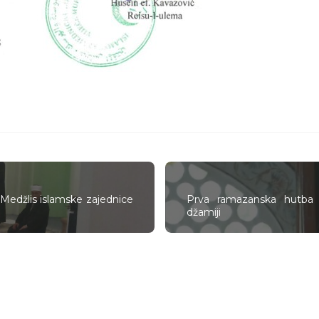
o Medžlis islamske zajednice
Prva ramazanska hutba 
džamiji