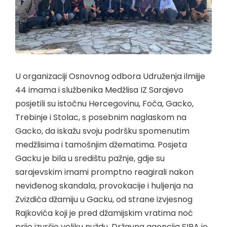
U organizaciji Osnovnog odbora Udruženja ilmijje
44 imama i službenika Medžlisa IZ Sarajevo
posjetili su istočnu Hercegovinu, Foča, Gacko,
Trebinje i Stolac, s posebnim naglaskom na
Gacko, da iskažu svoju podršku spomenutim
medžlisima i tamošnjim džematima. Posjeta
Gacku je bila u središtu pažnje, gdje su
sarajevskim imami promptno reagirali nakon
neviđenog skandala, provokacije i huljenja na
Zvizdića džamiju u Gacku, od strane izvjesnog
Rajkovića koji je pred džamijskim vratima noć
prije izvršio veliku nuždu. Državna agencija SIPA je