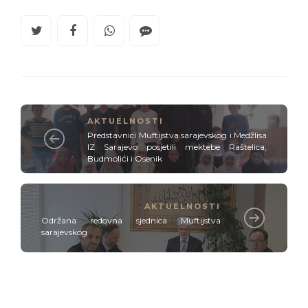
AKTUELNOSTI
Predstavnici Muftijstva sarajevskog i Medžlisa
IZ Sarajevo posjetili mektebe Raštelica,
Budmolići i Osenik
AKTUELNOSTI
Održana redovna sjednica Muftijstva
sarajevskog