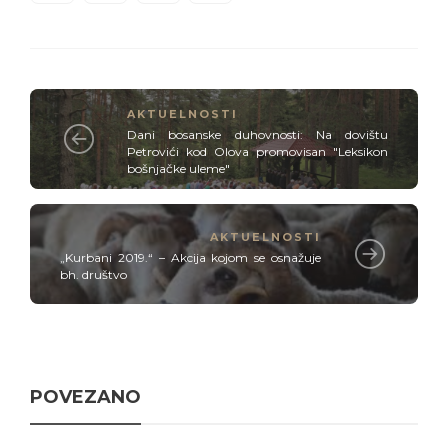
AKTUELNOSTI
Dani bosanske duhovnosti: Na dovištu
Petrovići kod Olova promovisan "Leksikon
bošnjačke uleme"
AKTUELNOSTI
„Kurbani 2019.“ – Akcija kojom se osnažuje
bh. društvo
POVEZANO