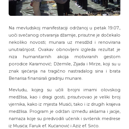
Na mevludskoj manifestaciji održanoj u petak 19.07.,
uoči svečanog otvaranja džamije, prisutne je dočekalo
nekoliko novosti; munara uz mesdžid i renovirana
unutrašnjost. Ovakav obnovljeni izgleda rezultat je
niza humanitarnih akcija motiviranih gestom
porodice Karamović; Džemile, Zijada i Mirze, koji su u
znak sjećanja na tragično nastradalog sina i brata
Benarisa finansirali gradnju munare.
Mevludu, kojeg su učili brojni imami olovskog
medžlisa, kao i dragi gosti, prisutvovao je veliki broj
vjernika, kako iz mjesta Musići, tako i iz drugih krajeva
medžlisa. Program je održan između akšama i jacije,
namaza koje su predvodili učenik i svršenik medrese
iz Musića; Faruk ef. Kućanović i Aziz ef. Sirćo.