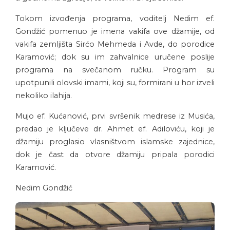
Tokom izvođenja programa, voditelj Nedim ef.
Gondžić pomenuo je imena vakifa ove džamije, od
vakifa zemljišta Sirćo Mehmeda i Avde, do porodice
Karamović; dok su im zahvalnice uručene poslije
programa na svečanom ručku. Program su
upotpunili olovski imami, koji su, formirani u hor izveli
nekoliko ilahija.
Mujo ef. Kućanović, prvi svršenik medrese iz Musića,
predao je ključeve dr. Ahmet ef. Adiloviću, koji je
džamiju proglasio vlasništvom islamske zajednice,
dok je čast da otvore džamiju pripala porodici
Karamović.
Nedim Gondžić