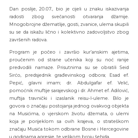
Dan poslije, 20.07., bio je cijeli u znaku iskazivanja
radosti zbog svečanosti otvaranja džamije.
Mnogobrojne džematlije, gosti, zvanice, ulema skupili
su se da iskažu lično i kolektivno zadovoljstvo zbog
završenih radova.
Program je počeo i završio kur’anskim ajetima,
proučenim od strane učenika koji su noć ranije
predvodili namaze. Prisutnima su se obratili Seid
Sirćo, predsjednik građevinskog odbora; Esad ef.
Pepić, glavni imam; dr. Abdulgafar ef. Velić,
pomoćnik muftije sarajevskog i dr. Ahmet ef. Adilović,
muftija travnički i izaslanik reisu-l-uleme. Bilo je
govora o značaju postojanja jednog ovakvog objekta
na Musićima, o vjerskom životu džemata, o ulemi
koja je porijeklom sa ovih krajeva, o strateškom
značaju Musića tokom odbrane Bosne i Hercegovine
u godinama agresije, te velikom broju šehida.