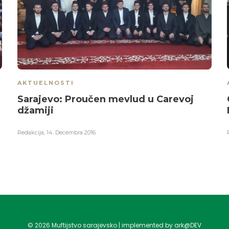
AKTUELNOSTI
u
Sarajevo: Proučen mevlud u Carevoj
džamiji
Redakcija
,
14. Decembra 2016.
©
2026
Muftijstvo sarajevsko | implemented by ark@DEV