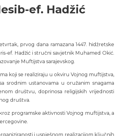
Nesib-ef. Hadžić
 četvrtak, prvog dana ramazana 1447. hidžretske
aris-ef. Hadžić i stručni savjetnik Muhamed Okić.
azovanje Muftijstva sarajevskog.
 koji se realiziraju u okviru Vojnog muftijstva,
e sa srodnim ustanovama u oružanim snagama
om društvu, doprinosa religijskih vrijednosti
enog društva.
 kroz programske aktivnosti Vojnog muftijstva, a
ercegovine.
organiziranosti i uspješnom realizacijom ključnih