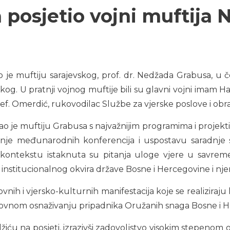
 posjetio vojni muftija 
tio je muftiju sarajevskog, prof. dr. Nedžada Grabusa, u
kog. U pratnji vojnog muftije bili su glavni vojni imam H
ef. Omerdić, rukovodilac Službe za vjerske poslove i obr
je muftiju Grabusa s najvažnijim programima i projektima
anje međunarodnih konferencija i uspostavu saradnj
 kontekstu istaknuta su pitanja uloge vjere u savremen
ja institucionalnog okvira države Bosne i Hercegovine i nj
ih i vjersko-kulturnih manifestacija koje se realiziraju
ovnom osnaživanju pripadnika Oružanih snaga Bosne i H
žiću na posjeti, izrazivši zadovoljstvo visokim stepenom 