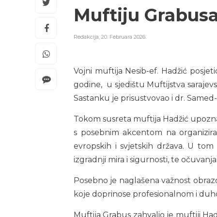
Muftiju Grabusa
Redakcija
,
20. Februara 2026.
Vojni muftija Nesib-ef. Hadžić posje
godine, u sjedištu Muftijstva sarajevs
Sastanku je prisustvovao i dr. Samed-
Tokom susreta muftija Hadžić upoznao 
s posebnim akcentom na organizir
evropskih i svjetskih država. U tom
izgradnji mira i sigurnosti, te očuvan
Posebno je naglašena važnost obrazovn
koje doprinose profesionalnom i duh
Muftija Grabus zahvalio je muftiji Had