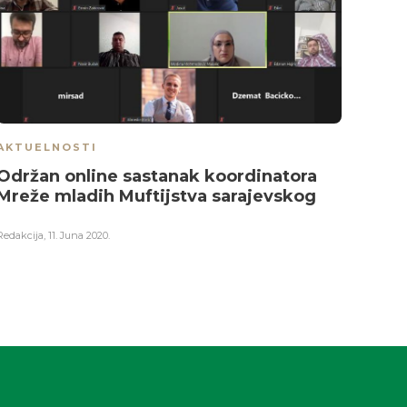
AKTUELNOSTI
AKTU
Održan online sastanak koordinatora
Muft
Mreže mladih Muftijstva sarajevskog
Viso
Bogu
Redakcija
,
11. Juna 2020.
Redakci