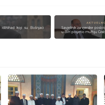
AKTUELN
i idžtihad koji su Bošnjaci
Savjetnik za vjerske poslo
u BiH posjetio muftiju Gra