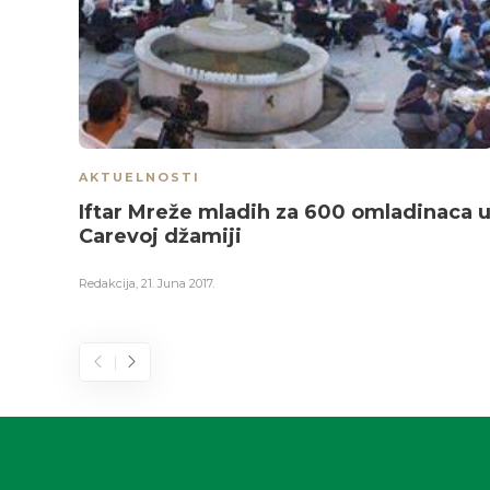
AKTUELNOSTI
Iftar Mreže mladih za 600 omladinaca 
Carevoj džamiji
Redakcija
,
21. Juna 2017.