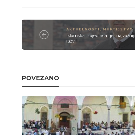
AKTUELNOSTI
,
MUFTIJSTVO
Islamska zajednica je najvažnij
razvili
POVEZANO