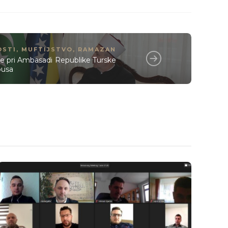
OSTI
,
MUFTIJSTVO
,
RAMAZAN
ve pri Ambasadi Republike Turske
busa