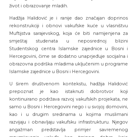
život i obrazovanje mladih.
Hadžija Halidović je i ranije dao značajan doprinos
rekonstrukciji i obnovi vakufske kuće u vlasništvu
Muftijstva sarajevskog, koja će biti namijenjena za
smještaj studenata u neposrednoj blizini
Studentskog centra Islamske zajednice u Bosni i
Hercegovini, čime se dodatno unaprjeđuje socijalna i
obrazovna podrška mladima uključenim u programe
Islamske zajednice u Bosni i Hercegovini.
U širem društvenom kontekstu, hadžija Halidović
prepoznat je kao istaknuti dobrotvor koji
kontinuirano podržava razvoj vakufskih projekata, ne
samo u Bosni i Hercegovini nego i u svojoj domovini,
kao i u drugim sredinama u kojima muslimani
razvijaju i obnavljaju vakufsku infrastrukturu. Njegov
angažman predstavlja primjer savremenog