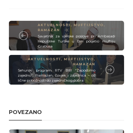
AKTUELNOSTI
,
MUFTIJSTVO
,
RAMAZAN
Savjetnik za vjerske poslove pri Ambasadi
Republike Turske u BiH posjetio muftiju
Grabusa
AKTUELNOSTI
,
MUFTIJSTVO
,
RAMAZAN
Sehurski program RTV BIR “Zapostimo
zajedno”: Ramazan, čovjek i zajednica – od
lične pobožnosti do zajedničkog dobra
POVEZANO