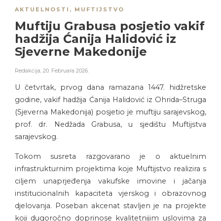
AKTUELNOSTI
,
MUFTIJSTVO
Muftiju Grabusa posjetio vakif
hadžija Ćanija Halidović iz
Sjeverne Makedonije
Redakcija
,
20. Februara 2026.
U četvrtak, prvog dana ramazana 1447. hidžretske
godine, vakif hadžija Ćanija Halidović iz Ohrida–Struga
(Sjeverna Makedonija) posjetio je muftiju sarajevskog,
prof. dr. Nedžada Grabusa, u sjedištu Muftijstva
sarajevskog.
Tokom susreta razgovarano je o aktuelnim
infrastrukturnim projektima koje Muftijstvo realizira s
ciljem unaprjeđenja vakufske imovine i jačanja
institucionalnih kapaciteta vjerskog i obrazovnog
djelovanja. Poseban akcenat stavljen je na projekte
koji dugoročno doprinose kvalitetnijim uslovima za