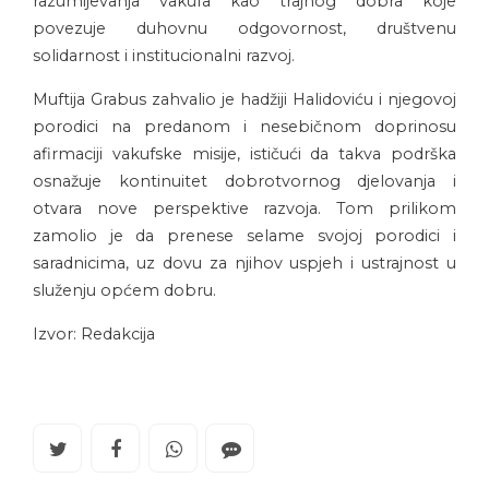
razumijevanja vakufa kao trajnog dobra koje
povezuje duhovnu odgovornost, društvenu
solidarnost i institucionalni razvoj.
Muftija Grabus zahvalio je hadžiji Halidoviću i njegovoj
porodici na predanom i nesebičnom doprinosu
afirmaciji vakufske misije, ističući da takva podrška
osnažuje kontinuitet dobrotvornog djelovanja i
otvara nove perspektive razvoja. Tom prilikom
zamolio je da prenese selame svojoj porodici i
saradnicima, uz dovu za njihov uspjeh i ustrajnost u
služenju općem dobru.
Izvor: Redakcija