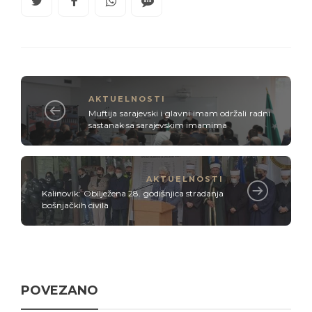
AKTUELNOSTI
Muftija sarajevski i glavni imam održali radni
sastanak sa sarajevskim imamima
AKTUELNOSTI
Kalinovik: Obilježena 28. godišnjica stradanja
bošnjačkih civila
POVEZANO