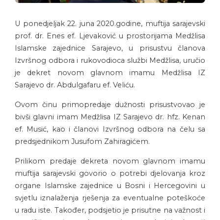
U ponedjeljak 22. juna 2020.godine, muftija sarajevski
prof. dr. Enes ef. Ljevaković u prostorijama Medžlisa
Islamske zajednice Sarajevo, u prisustvu članova
Izvršnog odbora i rukovodioca službi Medžlisa, uručio
je dekret novom glavnom imamu Medžlisa IZ
Sarajevo dr. Abdulgafaru ef. Veliću.
Ovom činu primopredaje dužnosti prisustvovao je
bivši glavni imam Medžlisa IZ Sarajevo dr. hfz. Kenan
ef. Musić, kao i članovi Izvršnog odbora na čelu sa
predsjednikom Jusufom Zahiragićem.
Prilikom predaje dekreta novom glavnom imamu
muftija sarajevski govorio o potrebi djelovanja kroz
organe Islamske zajednice u Bosni i Hercegovini u
svjetlu iznalaženja rješenja za eventualne poteškoće
u radu iste. Također, podsjetio je prisutne na važnost i