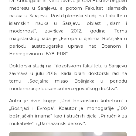
Dr. Abdulgafar ef. Velić završio je Gazi Husrev-begovu
medresu u Sarajevu, a potom Fakultet islamskih
nauka u Sarajevu. Postdiplomski studij na Fakultetu
islamskih nauka u Sarajevu, oblast „Islam i
modernost“, završava 2012. godine. Tema
magistarskog rada je „Evropa u djelima Bošnjaka u
periodu austrougarske uprave nad Bosnom i
Hercegovinom 1878-1918“.
Doktorski studij na Filozofskom fakultetu u Sarajevu
završava u julu 2016., kada brani doktorski rad na
temu „Socijalna misao Bošnjaka u periodu
modernizacije bosanskohercegovačkog društva“.
Autor je dvije knjige „Pod bosanskim kubetom“ i
„Bošnjaci i Evropa“. Koautor je monografije „100
bošnjačkih imama“ kao i stručnih djela „Priručnik za
mukabele“ i „Ramazanski dersovi“.