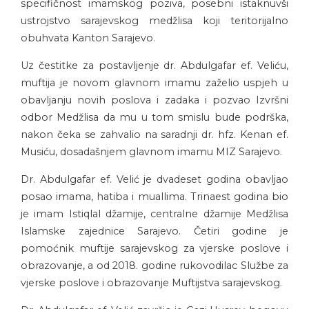
specifičnost imamskog poziva, posebni istaknuvši
ustrojstvo sarajevskog medžlisa koji teritorijalno
obuhvata Kanton Sarajevo.
Uz čestitke za postavljenje dr. Abdulgafar ef. Veliću,
muftija je novom glavnom imamu zaželio uspjeh u
obavljanju novih poslova i zadaka i pozvao Izvršni
odbor Medžlisa da mu u tom smislu bude podrška,
nakon čeka se zahvalio na saradnji dr. hfz. Kenan ef.
Musiću, dosadašnjem glavnom imamu MIZ Sarajevo.
Dr. Abdulgafar ef. Velić je dvadeset godina obavljao
posao imama, hatiba i muallima. Trinaest godina bio
je imam Istiqlal džamije, centralne džamije Medžlisa
Islamske zajednice Sarajevo. Četiri godine je
pomoćnik muftije sarajevskog za vjerske poslove i
obrazovanje, a od 2018. godine rukovodilac Službe za
vjerske poslove i obrazovanje Muftijstva sarajevskog.