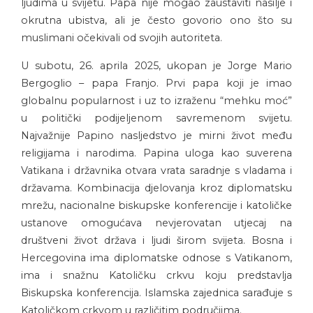
ljudima u svijetu. Papa nije mogao zaustaviti nasilje i
okrutna ubistva, ali je često govorio ono što su
muslimani očekivali od svojih autoriteta.
U subotu, 26. aprila 2025, ukopan je Jorge Mario
Bergoglio – papa Franjo. Prvi papa koji je imao
globalnu popularnost i uz to izraženu “mehku moć”
u politički podijeljenom savremenom svijetu.
Najvažnije Papino nasljedstvo je mirni život među
religijama i narodima. Papina uloga kao suverena
Vatikana i državnika otvara vrata saradnje s vladama i
državama. Kombinacija djelovanja kroz diplomatsku
mrežu, nacionalne biskupske konferencije i katoličke
ustanove omogućava nevjerovatan utjecaj na
društveni život država i ljudi širom svijeta. Bosna i
Hercegovina ima diplomatske odnose s Vatikanom,
ima i snažnu Katoličku crkvu koju predstavlja
Biskupska konferencija. Islamska zajednica sarađuje s
Katoličkom crkvom u različitim područjima.