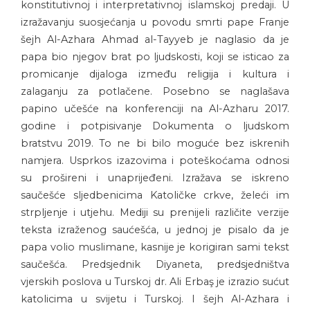
konstitutivnoj i interpretativnoj islamskoj predaji. U
izražavanju suosjećanja u povodu smrti pape Franje
šejh Al-Azhara Ahmad al-Tayyeb je naglasio da je
papa bio njegov brat po ljudskosti, koji se isticao za
promicanje dijaloga između religija i kultura i
zalaganju za potlačene. Posebno se naglašava
papino učešće na konferenciji na Al-Azharu 2017.
godine i potpisivanje Dokumenta o ljudskom
bratstvu 2019. To ne bi bilo moguće bez iskrenih
namjera. Usprkos izazovima i poteškoćama odnosi
su prošireni i unaprijeđeni. Izražava se iskreno
saučešće sljedbenicima Katoličke crkve, želeći im
strpljenje i utjehu. Mediji su prenijeli različite verzije
teksta izraženog saućešća, u jednoj je pisalo da je
papa volio muslimane, kasnije je korigiran sami tekst
saučešća. Predsjednik Diyaneta, predsjedništva
vjerskih poslova u Turskoj dr. Ali Erbaş je izrazio sućut
katolicima u svijetu i Turskoj. I šejh Al-Azhara i