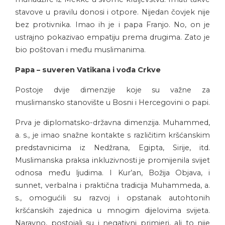
stavove u pravilu donosi i otpore. Nijedan čovjek nije
bez protivnika. Imao ih je i papa Franjo. No, on je
ustrajno pokazivao empatiju prema drugima. Zato je
bio poštovan i među muslimanima.
Papa – suveren Vatikana i vođa Crkve
Postoje dvije dimenzije koje su važne za
muslimansko stanovište u Bosni i Hercegovini o papi.
Prva je diplomatsko-državna dimenzija. Muhammed,
a. s., je imao snažne kontakte s različitim kršćanskim
predstavnicima iz Nedžrana, Egipta, Sirije, itd.
Muslimanska praksa inkluzivnosti je promijenila svijet
odnosa među ljudima. I Kur’an, Božija Objava, i
sunnet, verbalna i praktična tradicija Muhammeda, a.
s., omogućili su razvoj i opstanak autohtonih
kršćanskih zajednica u mnogim dijelovima svijeta.
Naravno, postojali su i negativni primjeri, ali to nije