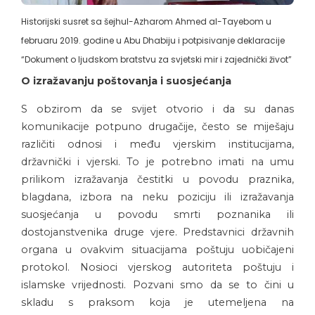
Historijski susret sa šejhul-Azharom Ahmed al-Tayebom u
februaru 2019. godine u Abu Dhabiju i potpisivanje deklaracije
“Dokument o ljudskom bratstvu za svjetski mir i zajednički život”
O izražavanju poštovanja i suosjećanja
S obzirom da se svijet otvorio i da su danas
komunikacije potpuno drugačije, često se miješaju
različiti odnosi i među vjerskim institucijama,
državnički i vjerski. To je potrebno imati na umu
prilikom izražavanja čestitki u povodu praznika,
blagdana, izbora na neku poziciju ili izražavanja
suosjećanja u povodu smrti poznanika ili
dostojanstvenika druge vjere. Predstavnici državnih
organa u ovakvim situacijama poštuju uobičajeni
protokol. Nosioci vjerskog autoriteta poštuju i
islamske vrijednosti. Pozvani smo da se to čini u
skladu s praksom koja je utemeljena na