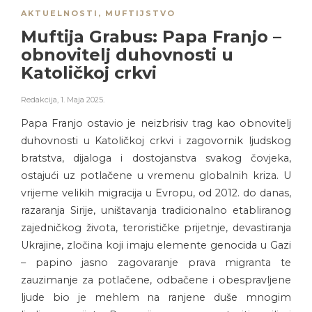
AKTUELNOSTI
,
MUFTIJSTVO
Muftija Grabus: Papa Franjo –
obnovitelj duhovnosti u
Katoličkoj crkvi
Redakcija
,
1. Maja 2025.
Papa Franjo ostavio je neizbrisiv trag kao obnovitelj
duhovnosti u Katoličkoj crkvi i zagovornik ljudskog
bratstva, dijaloga i dostojanstva svakog čovjeka,
ostajući uz potlačene u vremenu globalnih kriza. U
vrijeme velikih migracija u Evropu, od 2012. do danas,
razaranja Sirije, uništavanja tradicionalno etabliranog
zajedničkog života, terorističke prijetnje, devastiranja
Ukrajine, zločina koji imaju elemente genocida u Gazi
– papino jasno zagovaranje prava migranta te
zauzimanje za potlačene, odbačene i obespravljene
ljude bio je mehlem na ranjene duše mnogim