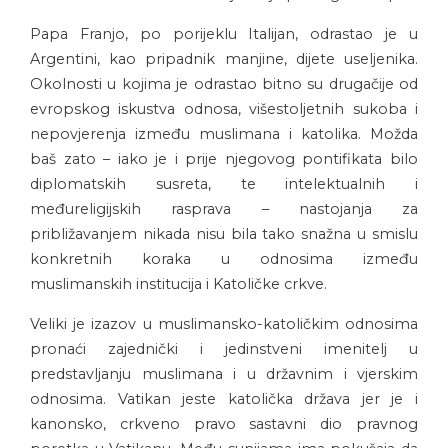
Papa Franjo, po porijeklu Italijan, odrastao je u
Argentini, kao pripadnik manjine, dijete useljenika.
Okolnosti u kojima je odrastao bitno su drugačije od
evropskog iskustva odnosa, višestoljetnih sukoba i
nepovjerenja između muslimana i katolika. Možda
baš zato – iako je i prije njegovog pontifikata bilo
diplomatskih susreta, te intelektualnih i
međureligijskih rasprava – nastojanja za
približavanjem nikada nisu bila tako snažna u smislu
konkretnih koraka u odnosima između
muslimanskih institucija i Katoličke crkve.
Veliki je izazov u muslimansko-katoličkim odnosima
pronaći zajednički i jedinstveni imenitelj u
predstavljanju muslimana i u državnim i vjerskim
odnosima. Vatikan jeste katolička država jer je i
kanonsko, crkveno pravo sastavni dio pravnog