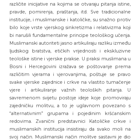
različite inicijative na kojima se otvaraju pitanja istine,
pravde, pomirenja, praštanja, itd. Sve tradicionalne
institucije, i muslimanske i katoličke, su snažno protiv
bilo koje vrste vjerskog sinkretizma i relativizma koji
bi narušili fundamentalne principe teološkog učenja.
Muslimanski autoriteti jasno artikuliraju razliku između
ljudskog bratstva, etičkih vrijednosti i ekskluzivne
teološke istine i vjerske prakse. U praksi muslimana u
Bosni i Hercegovini izražava se poštovanje prema
različitim vjerama i vjerovanjima, poštuje se pravo
svake vjerske zajednice i crkve na vlastito tumačenje
vjere i artikuliranje važnih teoloških pitanja. U
savremenom svijetu postoje ideje koje promoviraju
zajedničku molitvu, a to je uglavnom povezano s
“alternativnim” grupama i pojedinim kršćanskim
redovima. Zvanični predstavnici Katoličke crkve i
muslimanskih institucija insistiraju da svako moli na
svoj način. Muslimanski način molitve sastavni je dio