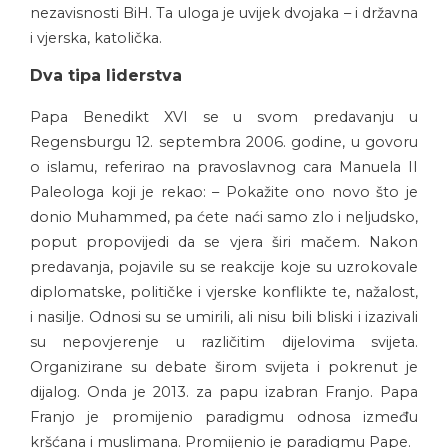
nezavisnosti BiH. Ta uloga je uvijek dvojaka – i državna
i vjerska, katolička.
Dva tipa liderstva
Papa Benedikt XVI se u svom predavanju u
Regensburgu 12. septembra 2006. godine, u govoru
o islamu, referirao na pravoslavnog cara Manuela II
Paleologa koji je rekao: – Pokažite ono novo što je
donio Muhammed, pa ćete naći samo zlo i neljudsko,
poput propovijedi da se vjera širi mačem. Nakon
predavanja, pojavile su se reakcije koje su uzrokovale
diplomatske, političke i vjerske konflikte te, nažalost,
i nasilje. Odnosi su se umirili, ali nisu bili bliski i izazivali
su nepovjerenje u različitim dijelovima svijeta.
Organizirane su debate širom svijeta i pokrenut je
dijalog. Onda je 2013. za papu izabran Franjo. Papa
Franjo je promijenio paradigmu odnosa između
kršćana i muslimana. Promijenio je paradigmu Pape.