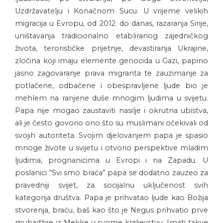
Uzdržavatelju i Konačnom Sucu. U vrijeme velikih
migracija u Evropu, od 2012. do danas, razaranja Sirije,
uništavanja tradicionalno etabliranog zajedničkog
života, terorističke prijetnje, devastiranja Ukrajine,
zločina koji imaju elemente genocida u Gazi, papino
jasno zagovaranje prava migranta te zauzimanje za
potlačene, odbačene i obespravljene ljude bio je
mehlem na ranjene duše mnogim ljudima u svijetu.
Papa nije mogao zaustaviti nasilje i okrutna ubistva,
ali je često govorio ono što su muslimani očekivali od
svojih autoriteta. Svojim djelovanjem papa je spasio
mnoge živote u svijetu i otvorio perspektive mladim
ljudima, prognanicima u Evropi i na Zapadu. U
poslanici “Svi smo braća” papa se dodatno zauzeo za
pravedniji svijet, za socijalnu uključenost svih
kategorija društva. Papa je prihvatao ljude kao Božija
stvorenja, braću, baš kao što je Negus prihvatio prve
muhadžire iz Mekke u svome kraljevstvu. Imati takve