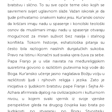
bratstvu i slično. To su sve opće teme oko kojih se
savremeni svijet uglavnom slaže. Važan iskorak je da
ljude prihvatamo onakvim kakvi jesu. Kur’anski osnov
da kršćani imaju nadu u spasenje i koncilski teološki
osnov da muslimani imaju nadu u spasenje otvaraju
mogućnost za miran suživot bez nasilja i stalnog
konflikta. Tokom historije, eshatološka pitanja su
često bila razlogom nasilnih dunjalučkih sukoba.
Pravo na Istinu i Konačni sud svaka vjera čuva za sebe.
Papa Franjo je u više navrata na međureligijskim
susretima govorio o različitim putevima koji vode do
Boga. Kur’ansko učenje jasno naglašava Božiju volju u
različitosti ljudi i njihovih religija i jezika. Zato je
inicijativa o ljudskom bratstvu pape Franje i Šejha Al-
Azhara afirmirala dijalog na civilizacijskom i kulturnom
nivou, u kojem svaki vjernik iz svoje vjerske
perspektive gleda na drugog čovjeka kao brata po
ljudskosti, po stvaranju, po Bogu Stvoritelju,