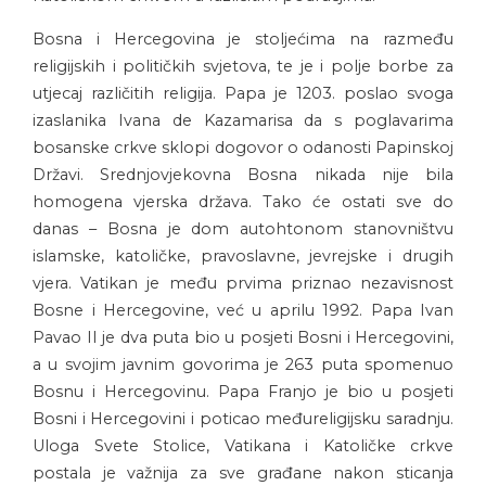
Bosna i Hercegovina je stoljećima na razmeđu
religijskih i političkih svjetova, te je i polje borbe za
utjecaj različitih religija. Papa je 1203. poslao svoga
izaslanika Ivana de Kazamarisa da s poglavarima
bosanske crkve sklopi dogovor o odanosti Papinskoj
Državi. Srednjovjekovna Bosna nikada nije bila
homogena vjerska država. Tako će ostati sve do
danas – Bosna je dom autohtonom stanovništvu
islamske, katoličke, pravoslavne, jevrejske i drugih
vjera. Vatikan je među prvima priznao nezavisnost
Bosne i Hercegovine, već u aprilu 1992. Papa Ivan
Pavao II je dva puta bio u posjeti Bosni i Hercegovini,
a u svojim javnim govorima je 263 puta spomenuo
Bosnu i Hercegovinu. Papa Franjo je bio u posjeti
Bosni i Hercegovini i poticao međureligijsku saradnju.
Uloga Svete Stolice, Vatikana i Katoličke crkve
postala je važnija za sve građane nakon sticanja