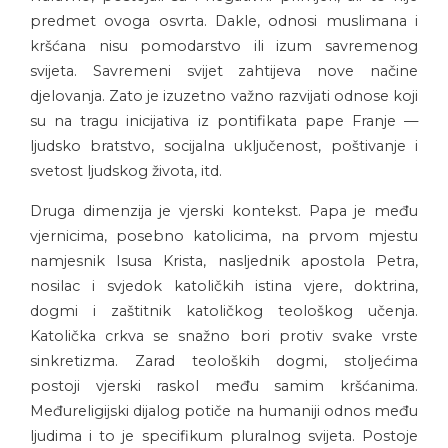
predmet ovoga osvrta. Dakle, odnosi muslimana i
kršćana nisu pomodarstvo ili izum savremenog
svijeta. Savremeni svijet zahtijeva nove načine
djelovanja. Zato je izuzetno važno razvijati odnose koji
su na tragu inicijativa iz pontifikata pape Franje —
ljudsko bratstvo, socijalna uključenost, poštivanje i
svetost ljudskog života, itd.
Druga dimenzija je vjerski kontekst. Papa je među
vjernicima, posebno katolicima, na prvom mjestu
namjesnik Isusa Krista, nasljednik apostola Petra,
nosilac i svjedok katoličkih istina vjere, doktrina,
dogmi i zaštitnik katoličkog teološkog učenja.
Katolička crkva se snažno bori protiv svake vrste
sinkretizma. Zarad teoloških dogmi, stoljećima
postoji vjerski raskol među samim kršćanima.
Međureligijski dijalog potiče na humaniji odnos među
ljudima i to je specifikum pluralnog svijeta. Postoje