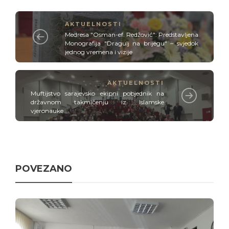
AKTUELNOSTI
Medresa "Osman-ef. Redžović": Predstavljena
Monografija "Dragulj na brijegu" – svjedok
jednog vremena i vizije
AKTUELNOSTI
Muftijstvo sarajevsko ekipni pobjednik na
državnom takmičenju iz Islamske
vjeronauke
POVEZANO