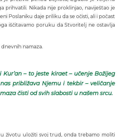
prihvatili. Nikada nije proklinjao, naviještao je
ni Poslaniku daje priliku da se očisti, ali i počast
oga iščitavamo poruku da Stvoritelj ne ostavlja
et dnevnih namaza.
Kur’an – to jeste kiraet – učenje Božijeg
 nas približava Njemu i tekbir – veličanje
za čisti od svih slabosti u našem srcu.
 životu uložiti svoj trud, onda trebamo moliti