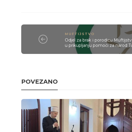
MUFTIJSTVO
Odjel za brak i porodicu Muftijs
u prikupljanju pomoći za narod Tur
POVEZANO