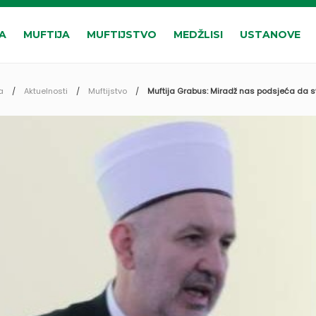
A
MUFTIJA
MUFTIJSTVO
MEDŽLISI
USTANOVE
a
Aktuelnosti
Muftijstvo
Muftija Grabus: Miradž nas podsjeća da svi