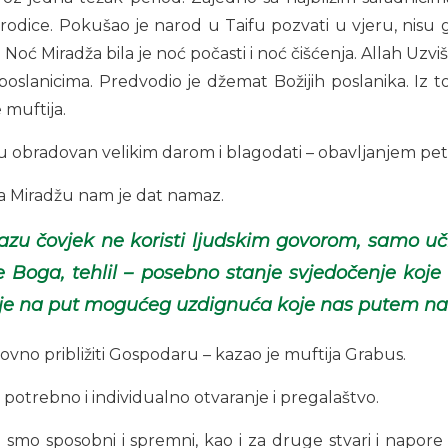
odice. Pokušao je narod u Taifu pozvati u vjeru, nisu ga 
. Noć Miradža bila je noć počasti i noć čišćenja. Allah Uzviše
poslanicima. Predvodio je džemat Božijih poslanika. Iz t
 muftija.
adžu obradovan velikim darom i blagodati – obavljanjem p
na Miradžu nam je dat namaz.
zu čovjek ne koristi ljudskim govorom, samo uči 
je Boga, tehlil – posebno stanje svjedočenje koje
je na put mogućeg uzdignuća koje nas putem nama
no približiti Gospodaru – kazao je muftija Grabus.
otrebno i individualno otvaranje i pregalaštvo.
mo sposobni i spremni, kao i za druge stvari i napore u