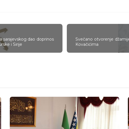
tva sarajevskog dao doprinos
Svečano otvorenje džamij
ske i Sirije
Kovačićima