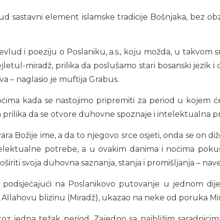
ud sastavni element islamske tradicije Bošnjaka, bez obzir
vlud i poeziju o Poslaniku, a.s., koju možda, u takvom s
jletul-miradž, prilika da poslušamo stari bosanski jezik i
va – naglasio je muftija Grabus.
ćima kada se nastojimo pripremiti za period u kojem ćemo
rilika da se otvore duhovne spoznaje i intelektualna pr
a Božije ime, a da to njegovo srce osjeti, onda se on diže
telektualne potrebe, a u ovakim danima i noćima pok
proširiti svoja duhovna saznanja, stanja i promišljanja – nave
 podsjećajući na Poslanikovo putovanje u jednom dije
Allahovu blizinu (Miradž), ukazao na neke od poruka Mi
roz jedna težak period. Zajedno sa najbližim saradnicima