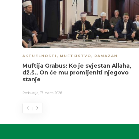
AKTUELNOSTI
,
MUFTIJSTVO
,
RAMAZAN
Muftija Grabus: Ko je svjestan Allaha,
dž.š., On će mu promijeniti njegovo
stanje
Redakcija
,
17. Marta 2026.