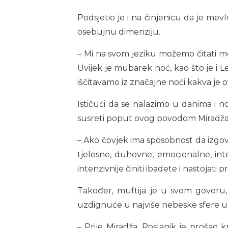
Podsjetio je i na činjenicu da je mevl
osebujnu dimenziju.
– Mi na svom jeziku možemo čitati me
Uvijek je mubarek noć, kao što je i Le
iščitavamo iz značajne noći kakva je o
Ističući da se nalazimo u danima i no
susreti poput ovog povodom Miradža p
– Ako čovjek ima sposobnost da izgovar
tjelesne, duhovne, emocionalne, in
intenzivnije činiti ibadete i nastojati 
Također, muftija je u svom govoru,
uzdignuće u najviše nebeske sfere u 
– Prije Miradža, Poslanik je prošao k