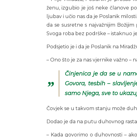
ženu, izgubio je još neke članove por
ljubav i učio nas da je Poslanik milosti
da se susretne s najvažnijim Božijim 
Svoga roba bez podrške – istaknuo je
Podsjetio je i da je Poslanik na Mir
– Ono što je za nas vjernike važno – 
Činjenica je da se u nama
Govora, tesbih – slavljen
samo Njega, sve to ukazu
Čovjek se u takvom stanju može duhov
Dodao je da na putu duhovnog rasta p
– Kada govorimo o duhovnosti – ako s