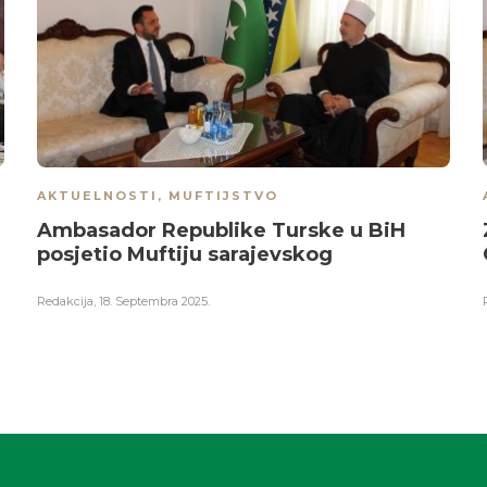
AKTUELNOSTI
,
MUFTIJSTVO
Ambasador Republike Turske u BiH
posjetio Muftiju sarajevskog
Redakcija
,
18. Septembra 2025.