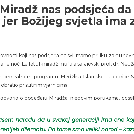
 Miradž nas podsjeća da
 jer Božijeg svjetla ima 
vnosti koji nas podsjeća da svi imamo priliku za duhovni 
ne noći Lejletul-miradž muftija sarajevski prof. dr. Ned
oć centralnom programu Medžlisa Islamske zajednice Sa
 obratio prisutnim vjernicima.
 govorio o događaju Miradža, njegovim porukama, poseb
ašem narodu da u svakoj generaciji ima one koji
enijeti džematu. Po tome smo veliki narod – kaza