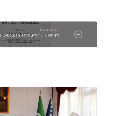
MEDŽLISI
e „Abdullah Tarmum “ u Gornjim