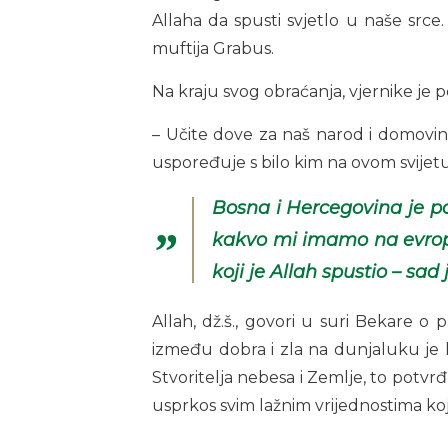
Allaha da spusti svjetlo u naše srce.
muftija Grabus.
Na kraju svog obraćanja, vjernike je p
– Učite dove za naš narod i domovin
uspoređuje s bilo kim na ovom svijetu
Bosna i Hercegovina je p
kakvo mi imamo na evropsk
koji je Allah spustio – sad
Allah, dž.š., govori u suri Bekare o
između dobra i zla na dunjaluku je ko
Stvoritelja nebesa i Zemlje, to potvr
usprkos svim lažnim vrijednostima koj