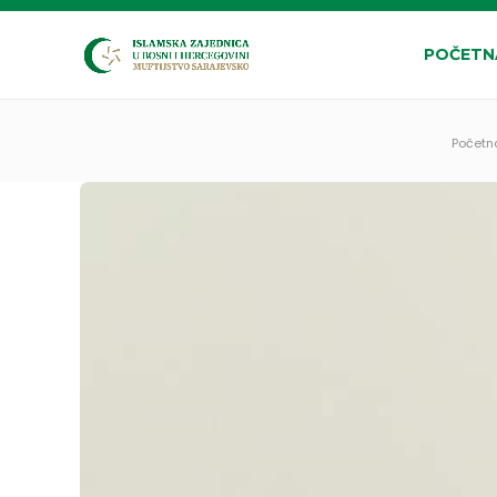
POČETN
Početn