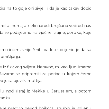
a na to gdje oni živjeli, i da je kao takav dobio
mislu, nemaju neki narodi brojčano veći od nas.
 da se podsjetimo na vječne, trajne, poruke, koje
 intenzivnije činiti ibadete, ocijenio je da su
omišljanja.
 iz fizičkog svijeta. Naravno, mi kao ljudi imamo
ušavamo se pripremiti za period u kojem ćemo
o je sarajevski muftija.
lu noći (Isra) iz Mekke u Jerusalem, a potom
radža.
 je preživio period bojkota, izgubio je voljenu