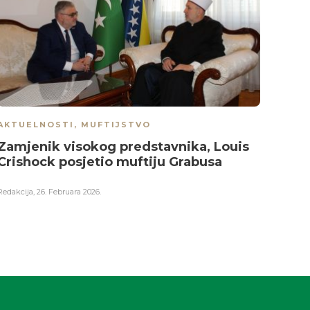
AKTUELNOSTI
,
MUFTIJSTVO
AKTU
Zamjenik visokog predstavnika, Louis
U H
Crishock posjetio muftiju Grabusa
med
pov
Redakcija
,
26. Februara 2026.
Redakci