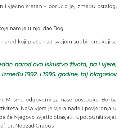
n i vječno sretan – poručio je, između ostalog,
 koje nam je u njoj dao Bog.
narod koji plače nad svojom sudbinom, koji se
n narod ovo iskustvo života, pa i vjere,
zmeđu 1992. i 1995. godine, taj blagoslov
zakon. Mi smo odgovorni za naše postupke. Borba
iviteta. Naša vjera je vjera nade i povjerenja u
 će Njegovo svjetlo obasjati i upotpuniti svijet
rof. dr. Nedžad Grabus.