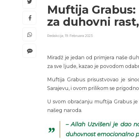
Muftija Grabus:
za duhovni rast,
Redakcija
,
19. Februara 2023.
Miradž je jedan od primjera naše duho
za sve ljude, kazao je povodom odabra
Muftija Grabus prisustvovao je sin
Sarajevu, i ovom prilikom se prigodno
U svom obraćanju muftija Grabus je
našeg naroda.
– Allah Uzvišeni je dao n
duhovnost emocionalno pr