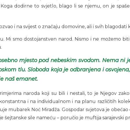
 Koga dodirne to svjetlo, blago li se njemu, on je spaše
ozvao i na svijest o značaju domovine, ali i svih blagodati
u. Mi smo dostojanstven narod. Nismo i ne možemo biti 
.
osebno mjesto pod nebeskim svodom. Nema ni jeda
om tlu. Sloboda koja je odbranjena i osvojena, i
 je naš emanet.
 primjerima naroda koji su bili i nestali, to je Njegov 
nstantna i na individualnom i na planu različitih kolekt
đuje mubarek Noć Miradža. Gospodar svjetova je obećao da
e šejtanske sile nameću – poručio je muftija sarajevski p