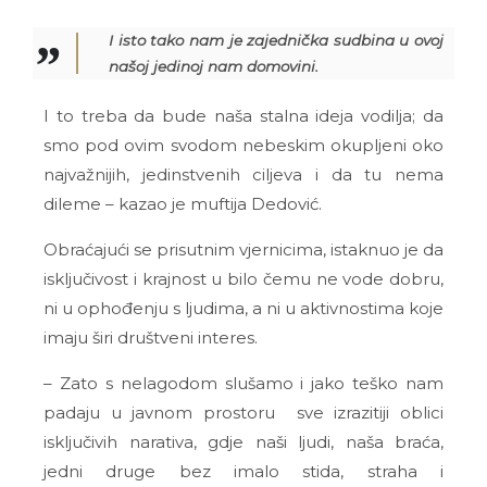
I isto tako nam je zajednička sudbina u ovoj
našoj jedinoj nam domovini.
I to treba da bude naša stalna ideja vodilja; da
smo pod ovim svodom nebeskim okupljeni oko
najvažnijih, jedinstvenih ciljeva i da tu nema
dileme – kazao je muftija Dedović.
Obraćajući se prisutnim vjernicima, istaknuo je da
isključivost i krajnost u bilo čemu ne vode dobru,
ni u ophođenju s ljudima, a ni u aktivnostima koje
imaju širi društveni interes.
– Zato s nelagodom slušamo i jako teško nam
padaju u javnom prostoru sve izrazitiji oblici
isključivih narativa, gdje naši ljudi, naša braća,
jedni druge bez imalo stida, straha i