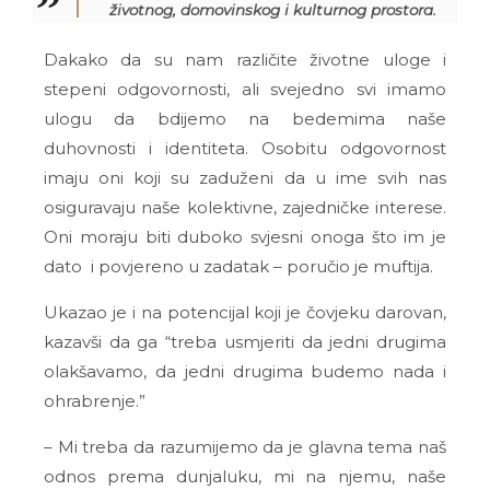
životnog, domovinskog i kulturnog prostora.
Dakako da su nam različite životne uloge i
stepeni odgovornosti, ali svejedno svi imamo
ulogu da bdijemo na bedemima naše
duhovnosti i identiteta. Osobitu odgovornost
imaju oni koji su zaduženi da u ime svih nas
osiguravaju naše kolektivne, zajedničke interese.
Oni moraju biti duboko svjesni onoga što im je
dato i povjereno u zadatak – poručio je muftija.
Ukazao je i na potencijal koji je čovjeku darovan,
kazavši da ga “treba usmjeriti da jedni drugima
olakšavamo, da jedni drugima budemo nada i
ohrabrenje.”
– Mi treba da razumijemo da je glavna tema naš
odnos prema dunjaluku, mi na njemu, naše