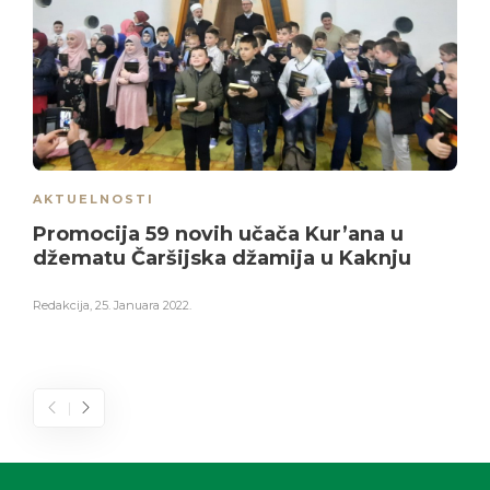
AKTUELNOSTI
Promocija 59 novih učača Kur’ana u
džematu Čaršijska džamija u Kaknju
Redakcija
,
25. Januara 2022.