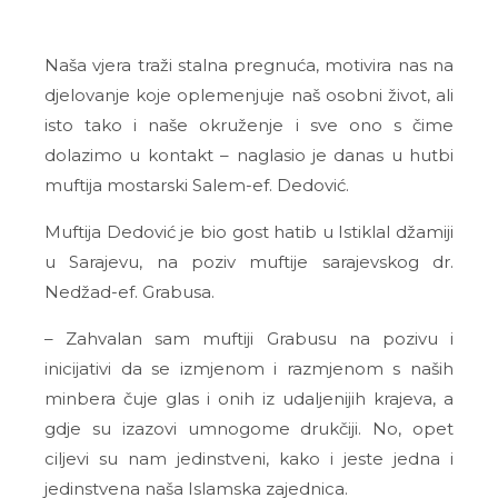
Naša vjera traži stalna pregnuća, motivira nas na
djelovanje koje oplemenjuje naš osobni život, ali
isto tako i naše okruženje i sve ono s čime
dolazimo u kontakt – naglasio je danas u hutbi
muftija mostarski Salem-ef. Dedović.
Muftija Dedović je bio gost hatib u Istiklal džamiji
u Sarajevu, na poziv muftije sarajevskog dr.
Nedžad-ef. Grabusa.
– Zahvalan sam muftiji Grabusu na pozivu i
inicijativi da se izmjenom i razmjenom s naših
minbera čuje glas i onih iz udaljenijih krajeva, a
gdje su izazovi umnogome drukčiji. No, opet
ciljevi su nam jedinstveni, kako i jeste jedna i
jedinstvena naša Islamska zajednica.