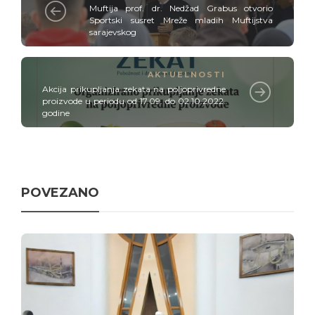
Muftija prof. dr. Nedžad Grabus otvorio
Sportski susret Mreže mladih Muftijstva
sarajevskog
AKTUELNOSTI
Akcija prikupljanja zekata na poljoprivredne
proizvode u periodu od 17.09. do 02.10.2022.
godine
POVEZANO