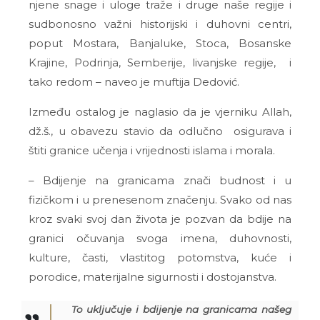
njene snage i uloge traže i druge naše regije i
sudbonosno važni historijski i duhovni centri,
poput Mostara, Banjaluke, Stoca, Bosanske
Krajine, Podrinja, Semberije, livanjske regije, i
tako redom – naveo je muftija Dedović.
Između ostalog je naglasio da je vjerniku Allah,
dž.š., u obavezu stavio da odlučno osigurava i
štiti granice učenja i vrijednosti islama i morala.
– Bdijenje na granicama znači budnost i u
fizičkom i u prenesenom značenju. Svako od nas
kroz svaki svoj dan života je pozvan da bdije na
granici očuvanja svoga imena, duhovnosti,
kulture, časti, vlastitog potomstva, kuće i
porodice, materijalne sigurnosti i dostojanstva.
To uključuje i bdijenje na granicama našeg