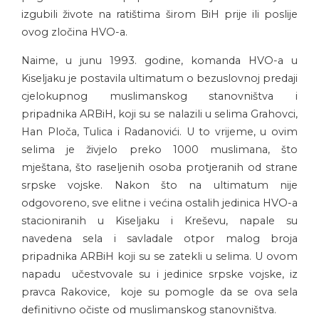
izgubili živote na ratištima širom BiH prije ili poslije
ovog zločina HVO-a.
Naime, u junu 1993. godine, komanda HVO-a u
Kiseljaku je postavila ultimatum o bezuslovnoj predaji
cjelokupnog muslimanskog stanovništva i
pripadnika ARBiH, koji su se nalazili u selima Grahovci,
Han Ploča, Tulica i Radanovići. U to vrijeme, u ovim
selima je živjelo preko 1000 muslimana, što
mještana, što raseljenih osoba protjeranih od strane
srpske vojske. Nakon što na ultimatum nije
odgovoreno, sve elitne i većina ostalih jedinica HVO-a
stacioniranih u Kiseljaku i Kreševu, napale su
navedena sela i savladale otpor malog broja
pripadnika ARBiH koji su se zatekli u selima. U ovom
napadu učestvovale su i jedinice srpske vojske, iz
pravca Rakovice, koje su pomogle da se ova sela
definitivno očiste od muslimanskog stanovništva.