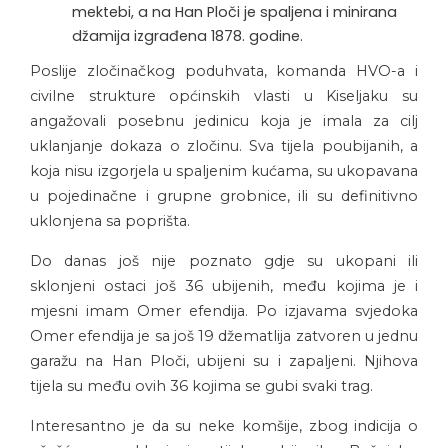
mektebi, a na Han Ploči je spaljena i minirana
džamija izgrađena 1878. godine.
Poslije zločinačkog poduhvata, komanda HVO-a i
civilne strukture općinskih vlasti u Kiseljaku su
angažovali posebnu jedinicu koja je imala za cilj
uklanjanje dokaza o zločinu. Sva tijela poubijanih, a
koja nisu izgorjela u spaljenim kućama, su ukopavana
u pojedinačne i grupne grobnice, ili su definitivno
uklonjena sa poprišta.
Do danas još nije poznato gdje su ukopani ili
sklonjeni ostaci još 36 ubijenih, među kojima je i
mjesni imam Omer efendija. Po izjavama svjedoka
Omer efendija je sa još 19 džematlija zatvoren u jednu
garažu na Han Ploči, ubijeni su i zapaljeni. Njihova
tijela su među ovih 36 kojima se gubi svaki trag.
Interesantno je da su neke komšije, zbog indicija o