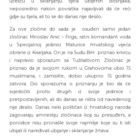
učešću u sklanjanju tijela ubijenih Bošnjaka,
neposredno nakon povratka najavljivali da će reći
gdje su tijela, ali to se do danas nije desilo.
Za ove zločine do sada je osuđen samo jedan
zločinac Miroslav Anić – Firga, ratni komandant voda
u Specijalnoj jedinici Maturice Hrvatskog vijeća
obrane iz Kiseljaka. On je na Sudu BiH priznao krivicu
i napravio sporazum sa Tužilaštvom. Zločinac je
priznao da je svojom rukom u Grahovcima ubio 15
muslimana, i zamislite, dobio ukupno 15 godina
zatvora. Dio sporazuma o priznanju je bio da će
svjedočiti protiv drugih iz svoje jedinice i
pretpostavljenih, ali do danas se ništa od navedenog
nije desilo. Danas neki političari iz hrvatskog naroda
zagovaraju amnestiju zločinaca koji su presuđeni, a
porodice nisu pronašle svoje najmilije koje su ti isti
ubijali ili naređivali ubijanje i sklanjanje žrtava.