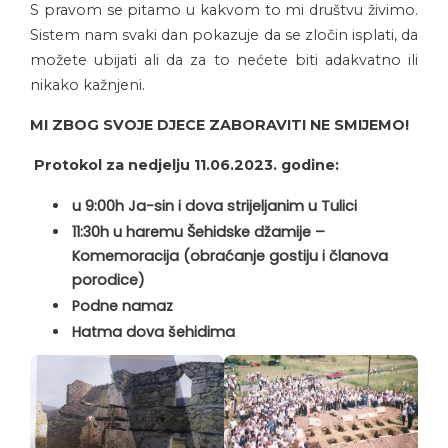
S pravom se pitamo u kakvom to mi društvu živimo.
Sistem nam svaki dan pokazuje da se zločin isplati, da
možete ubijati ali da za to nećete biti adakvatno ili
nikako kažnjeni.
MI ZBOG SVOJE DJECE ZABORAVITI NE SMIJEMO!
Protokol za nedjelju 11.06.2023. godine:
u 9:00h Ja-sin i dova strijeljanim u Tulici
11:30h u haremu Šehidske džamije –
Komemoracija (obraćanje gostiju i članova
porodice)
Podne namaz
Hatma dova šehidima