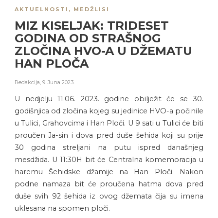
AKTUELNOSTI
,
MEDŽLISI
MIZ KISELJAK: TRIDESET
GODINA OD STRAŠNOG
ZLOČINA HVO-A U DŽEMATU
HAN PLOČA
Redakcija
,
9. Juna 2023.
U nedjelju 11.06. 2023. godine obilježit će se 30.
godišnjica od zločina kojeg su jedinice HVO-a počinile
u Tulici, Grahovcima i Han Ploči. U 9 sati u Tulici će biti
proučen Ja-sin i dova pred duše šehida koji su prije
30 godina streljani na putu ispred današnjeg
mesdžida. U 11:30H bit će Centralna komemoracija u
haremu Šehidske džamije na Han Ploči. Nakon
podne namaza bit će proučena hatma dova pred
duše svih 92 šehida iz ovog džemata čija su imena
uklesana na spomen ploči.