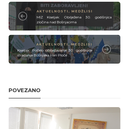
AKTUELNOSTI
,
MEDŽLISI
MIZ Kiseljak: Obilježena 30. godišnjica
zločina nad Bošnjacima
AKTUELNOSTI
,
MEDŽLISI
Kiseljak: Počelo obilježavanje 30. godišnjice
stradanja Bošnjaka Han Ploče
POVEZANO