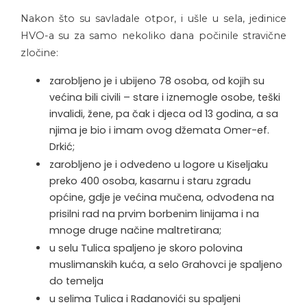
Nakon što su savladale otpor, i ušle u sela, jedinice
HVO-a su za samo nekoliko dana počinile stravične
zločine:
zarobljeno je i ubijeno 78 osoba, od kojih su
većina bili civili – stare i iznemogle osobe, teški
invalidi, žene, pa čak i djeca od 13 godina, a sa
njima je bio i imam ovog džemata Omer-ef.
Drkić;
zarobljeno je i odvedeno u logore u Kiseljaku
preko 400 osoba, kasarnu i staru zgradu
općine, gdje je većina mučena, odvođena na
prisilni rad na prvim borbenim linijama i na
mnoge druge načine maltretirana;
u selu Tulica spaljeno je skoro polovina
muslimanskih kuća, a selo Grahovci je spaljeno
do temelja
u selima Tulica i Radanovići su spaljeni