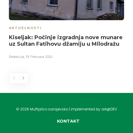
AKTUELNOSTI
Kiseljak: Počinje izgradnja nove munare
uz Sultan Fatihovu džamiju u Milodražu
Redakcija
,
19. Februara 2020.
©
2026
Muftijstvo sarajevsko | implemented by ark@DEV
KONTAKT