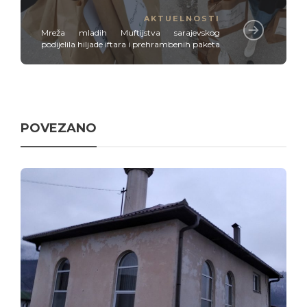
AKTUELNOSTI
Mreža mladih Muftijstva sarajevskog
podijelila hiljade iftara i prehrambenih paketa
POVEZANO