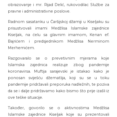
obrazovanje i mr. Rijad Delić, rukovodilac Službe za
pravne i administrativne poslove.
Radnom sasatanku u Čaršijskoj džamiji u Kiseljaku su
prisustvovali imami Medžlisa Islamske zajednice
Kiseljak, na ćelu sa glavnim imamom, Kenan ef.
Bajrićem i predsjednikom Medžlisa Nerminom
Merhemićem.
Razgovaralo se o prevetivnim mjerama koje
Islamska zajednica realizuje zbog pandemije
koronavirsa. Muftija sarajevski je istakao kako je
ponosan sviješću džematlija, koji su se u toku
pandemije pridržavali preporuka nadležnih, te poziva
da se i dalje pridržavamo kako bismo što prije izašli iz
ove teške situacije.
Također, govorilo se o aktivnostima Medžlisa
Islamske zajednice Kiseljak koje su prezentovali