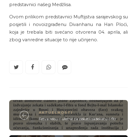
predstavnici našeg Medžlisa.
Ovom prilikom predstavnici Muftijstva sarajevskog su
posjetili i novoizgrađenu Divanhanu na Han Ploći,
koja je trebala biti svećano otvorena 04. aprila, ali
zbog vanredne situacije to nije učinjeno.
AKTUELNOSTI
Fetva reisu-l-uleme za zekat i sadekatu-l-fitr