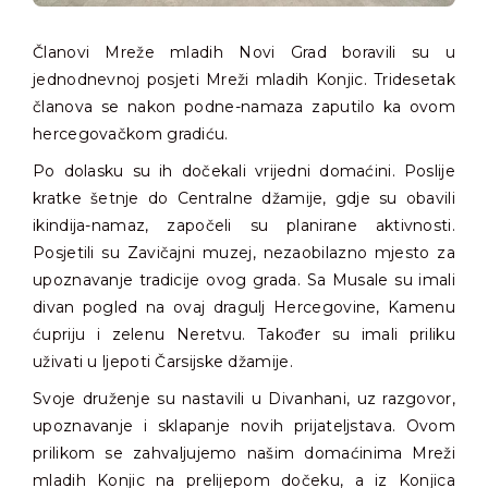
Članovi Mreže mladih Novi Grad boravili su u
jednodnevnoj posjeti Mreži mladih Konjic. Tridesetak
članova se nakon podne-namaza zaputilo ka ovom
hercegovačkom gradiću.
Po dolasku su ih dočekali vrijedni domaćini. Poslije
kratke šetnje do Centralne džamije, gdje su obavili
ikindija-namaz, započeli su planirane aktivnosti.
Posjetili su Zavičajni muzej, nezaobilazno mjesto za
upoznavanje tradicije ovog grada. Sa Musale su imali
divan pogled na ovaj dragulj Hercegovine, Kamenu
ćupriju i zelenu Neretvu. Također su imali priliku
uživati u ljepoti Čarsijske džamije.
Svoje druženje su nastavili u Divanhani, uz razgovor,
upoznavanje i sklapanje novih prijateljstava. Ovom
prilikom se zahvaljujemo našim domaćinima Mreži
mladih Konjic na prelijepom dočeku, a iz Konjica