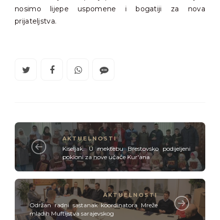
nosimo lijepe uspomene i bogatiji za nova
prijateljstva.
AKTUELNOSTI
Kiseljak: U mektebu Brestovsko podijeljeni
pokloni za nove učače Kur'ana
AKTUELNOSTI
Održan radni sastanak koordinatora Mreže
mladih Muftijstva sarajevskog