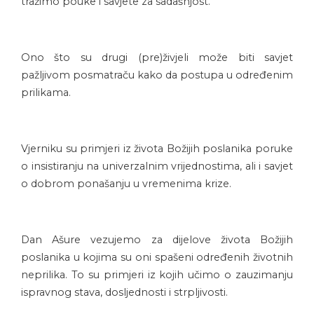
tražimo pouke i savjete za sadašnjost.
Ono što su drugi (pre)živjeli može biti savjet
pažljivom posmatraču kako da postupa u određenim
prilikama.
Vjerniku su primjeri iz života Božijih poslanika poruke
o insistiranju na univerzalnim vrijednostima, ali i savjet
o dobrom ponašanju u vremenima krize.
Dan Ašure vezujemo za dijelove života Božijih
poslanika u kojima su oni spašeni određenih životnih
neprilika. To su primjeri iz kojih učimo o zauzimanju
ispravnog stava, dosljednosti i strpljivosti.