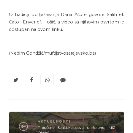
O tradiciji obilježavanja Dana Ašure govore Salih ef.
Ćato i Enver ef. Hošić, a video sa njihovim osvrtom je
dostupan na
ovom linku.
(Nedim Gondžić/muftijstvosarajevsko.ba)
AKTUELNOSTI
Proučena Šehidska dova u Solunu (MIZ
Olovo)