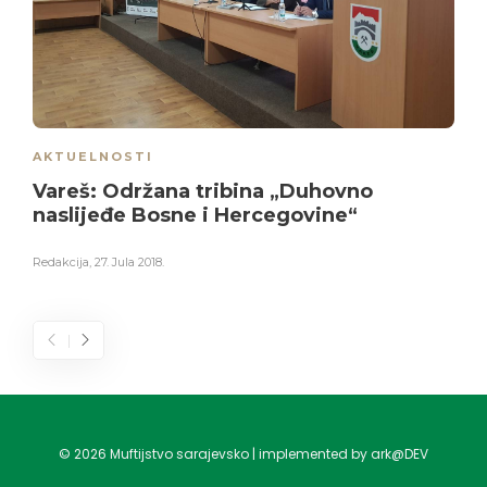
AKTUELNOSTI
Vareš: Održana tribina „Duhovno
naslijeđe Bosne i Hercegovine“
Redakcija
,
27. Jula 2018.
©
2026
Muftijstvo sarajevsko | implemented by ark@DEV