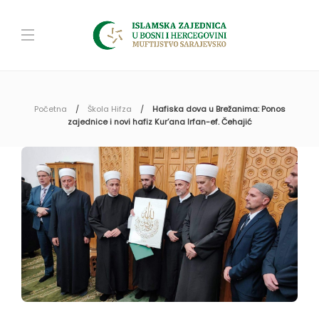
Početna
Škola Hifza
Hafiska dova u Brežanima: Ponos
zajednice i novi hafiz Kur’ana Irfan-ef. Čehajić