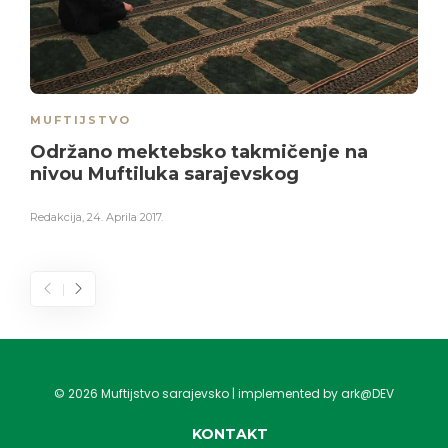
MUFTIJSTVO
Održano mektebsko takmičenje na
nivou Muftiluka sarajevskog
Redakcija
,
24. Aprila 2017.
©
2026
Muftijstvo sarajevsko | implemented by ark@DEV
KONTAKT