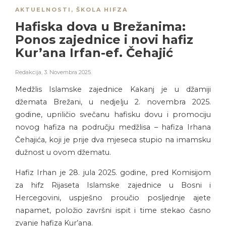
AKTUELNOSTI
,
ŠKOLA HIFZA
Hafiska dova u Brežanima:
Ponos zajednice i novi hafiz
Kur’ana Irfan-ef. Čehajić
Redakcija
,
3. Novembra 2025.
Medžlis Islamske zajednice Kakanj je u džamiji
džemata Brežani, u nedjelju 2. novembra 2025.
godine, upriličio svečanu hafisku dovu i promociju
novog hafiza na području medžlisa – hafiza Irhana
Čehajića, koji je prije dva mjeseca stupio na imamsku
dužnost u ovom džematu.
Hafiz Irhan je 28. jula 2025. godine, pred Komisijom
za hifz Rijaseta Islamske zajednice u Bosni i
Hercegovini, uspješno proučio posljednje ajete
napamet, položio završni ispit i time stekao časno
zvanje hafiza Kur’ana.