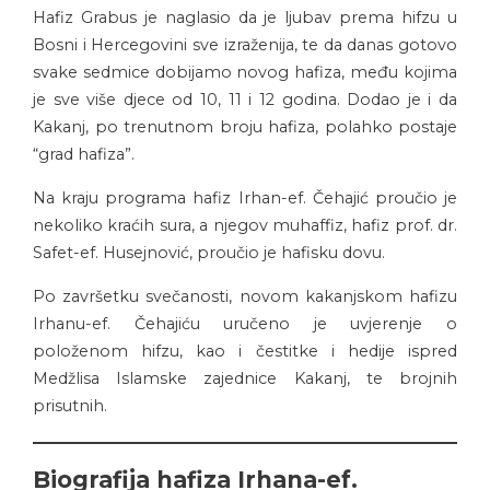
Hafiz Grabus je naglasio da je ljubav prema hifzu u
Bosni i Hercegovini sve izraženija, te da danas gotovo
svake sedmice dobijamo novog hafiza, među kojima
je sve više djece od 10, 11 i 12 godina. Dodao je i da
Kakanj, po trenutnom broju hafiza, polahko postaje
“grad hafiza”.
Na kraju programa hafiz Irhan-ef. Čehajić proučio je
nekoliko kraćih sura, a njegov muhaffiz, hafiz prof. dr.
Safet-ef. Husejnović, proučio je hafisku dovu.
Po završetku svečanosti, novom kakanjskom hafizu
Irhanu-ef. Čehajiću uručeno je uvjerenje o
položenom hifzu, kao i čestitke i hedije ispred
Medžlisa Islamske zajednice Kakanj, te brojnih
prisutnih.
Biografija hafiza Irhana-ef.