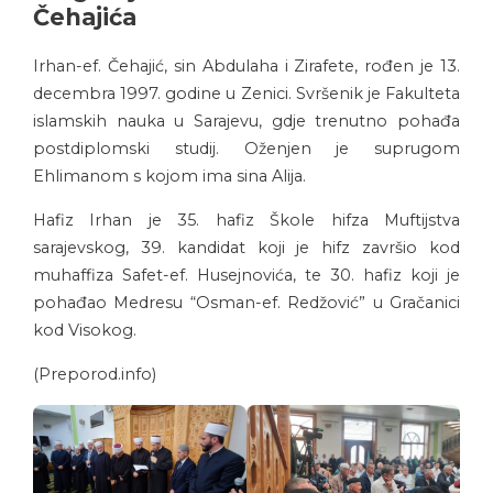
Čehajića
Irhan-ef. Čehajić, sin Abdulaha i Zirafete, rođen je 13.
decembra 1997. godine u Zenici. Svršenik je Fakulteta
islamskih nauka u Sarajevu, gdje trenutno pohađa
postdiplomski studij. Oženjen je suprugom
Ehlimanom s kojom ima sina Alija.
Hafiz Irhan je 35. hafiz Škole hifza Muftijstva
sarajevskog, 39. kandidat koji je hifz završio kod
muhaffiza Safet-ef. Husejnovića, te 30. hafiz koji je
pohađao Medresu “Osman-ef. Redžović” u Gračanici
kod Visokog.
(Preporod.info)