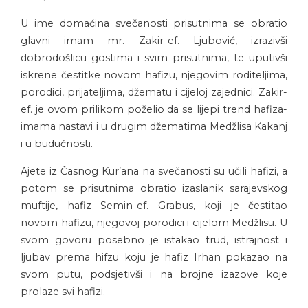
U ime domaćina svečanosti prisutnima se obratio
glavni imam mr. Zakir-ef. Ljubović, izrazivši
dobrodošlicu gostima i svim prisutnima, te uputivši
iskrene čestitke novom hafizu, njegovim roditeljima,
porodici, prijateljima, džematu i cijeloj zajednici. Zakir-
ef. je ovom prilikom poželio da se lijepi trend hafiza-
imama nastavi i u drugim džematima Medžlisa Kakanj
i u budućnosti.
Ajete iz Časnog Kur’ana na svečanosti su učili hafizi, a
potom se prisutnima obratio izaslanik sarajevskog
muftije, hafiz Semin-ef. Grabus, koji je čestitao
novom hafizu, njegovoj porodici i cijelom Medžlisu. U
svom govoru posebno je istakao trud, istrajnost i
ljubav prema hifzu koju je hafiz Irhan pokazao na
svom putu, podsjetivši i na brojne izazove koje
prolaze svi hafizi.