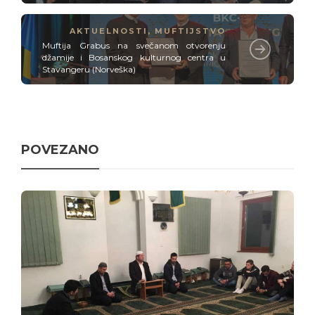
AKTUELNOSTI
,
MUFTIJSTVO
Muftija Grabus na svečanom otvorenju
džamije i Bosanskog kulturnog centra u
Stavangeru (Norveška)
POVEZANO