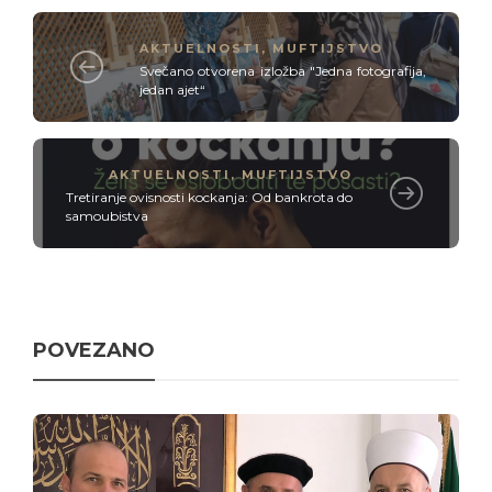
AKTUELNOSTI
,
MUFTIJSTVO
Svečano otvorena izložba "Jedna fotografija,
jedan ajet“
AKTUELNOSTI
,
MUFTIJSTVO
Tretiranje ovisnosti kockanja: Od bankrota do
samoubistva
POVEZANO